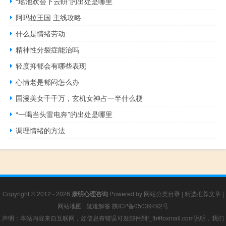
“瑶池欢会下云軿”的出处是哪里
阿玛拉王国 主线攻略
什么是情绪劳动
精神性分裂症能治吗
轻度抑郁会有哪些表现
心情老是郁闷怎么办
国漫美女千千万，玄机女神占一半什么梗
“一喝当头雷电奔”的出处是哪里
调理情绪的方法
Copyright © 2012 - 2026
康明心理咨询
Powered by
网站分类目录
|
精选推荐文章
|
网站地图
|
疑难解答
陕ICP备05039492号
声明：本站内容来自互联网，如信息有错误可发邮件到f_fb#foxmail.com说明，我们