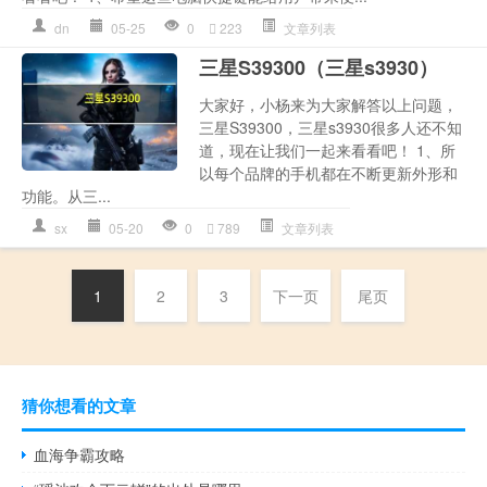
dn
05-25
0
223
文章列表
三星S39300（三星s3930）
大家好，小杨来为大家解答以上问题，
三星S39300，三星s3930很多人还不知
道，现在让我们一起来看看吧！ 1、所
以每个品牌的手机都在不断更新外形和
功能。从三...
sx
05-20
0
789
文章列表
1
2
3
下一页
尾页
猜你想看的文章
血海争霸攻略