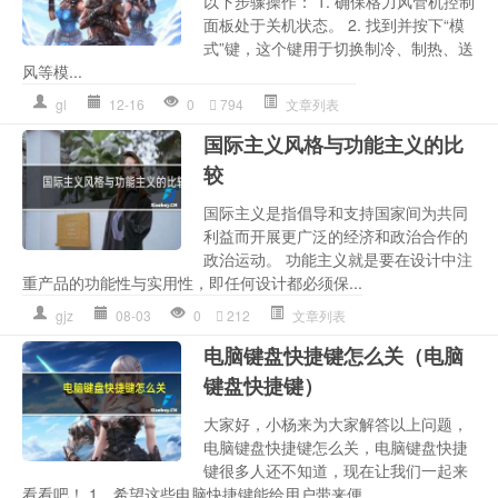
以下步骤操作： 1. 确保格力风管机控制
面板处于关机状态。 2. 找到并按下“模
式”键，这个键用于切换制冷、制热、送
风等模...
gl
12-16
0
794
文章列表
国际主义风格与功能主义的比
较
国际主义是指倡导和支持国家间为共同
利益而开展更广泛的经济和政治合作的
政治运动。 功能主义就是要在设计中注
重产品的功能性与实用性，即任何设计都必须保...
gjz
08-03
0
212
文章列表
电脑键盘快捷键怎么关（电脑
键盘快捷键）
大家好，小杨来为大家解答以上问题，
电脑键盘快捷键怎么关，电脑键盘快捷
键很多人还不知道，现在让我们一起来
看看吧！ 1、希望这些电脑快捷键能给用户带来便...