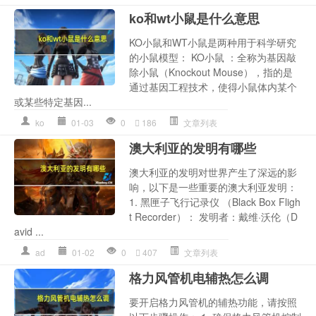
ko和wt小鼠是什么意思
KO小鼠和WT小鼠是两种用于科学研究
的小鼠模型： KO小鼠 ：全称为基因敲
除小鼠（Knockout Mouse），指的是
通过基因工程技术，使得小鼠体内某个
或某些特定基因...
ko
01-03
0
186
文章列表
澳大利亚的发明有哪些
澳大利亚的发明对世界产生了深远的影
响，以下是一些重要的澳大利亚发明：
1. 黑匣子飞行记录仪 （Black Box Fligh
t Recorder）： 发明者：戴维·沃伦（D
avid ...
ad
01-02
0
407
文章列表
格力风管机电辅热怎么调
要开启格力风管机的辅热功能，请按照