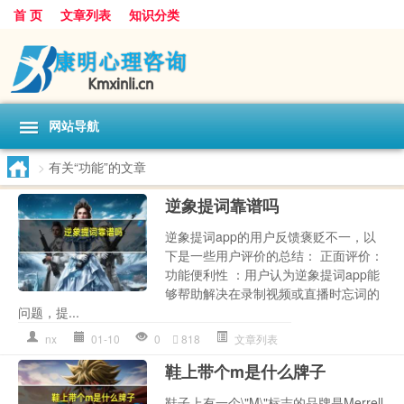
首 页
文章列表
知识分类
网站导航
>
有关“功能”的文章
逆象提词靠谱吗
逆象提词app的用户反馈褒贬不一，以
下是一些用户评价的总结： 正面评价：
功能便利性 ：用户认为逆象提词app能
够帮助解决在录制视频或直播时忘词的
问题，提...
nx
01-10
0
818
文章列表
鞋上带个m是什么牌子
鞋子上有一个\"M\"标志的品牌是Merrell