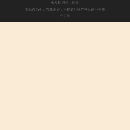
会及时纠正，谢谢
本站仅为个人兴趣爱好，不接盈利性广告及商业合作
小男孩