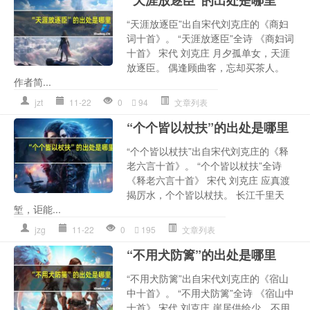
“天涯放逐臣”的出处是哪里
“天涯放逐臣”出自宋代刘克庄的《商妇
词十首》。 “天涯放逐臣”全诗 《商妇词
十首》 宋代 刘克庄 月夕孤单女，天涯
放逐臣。 偶逢顾曲客，忘却买茶人。
作者简...
jzt
11-22
0
94
文章列表
“个个皆以杖扶”的出处是哪里
“个个皆以杖扶”出自宋代刘克庄的《释
老六言十首》。 “个个皆以杖扶”全诗
《释老六言十首》 宋代 刘克庄 应真渡
揭厉水，个个皆以杖扶。 长江千里天
堑，讵能...
jzg
11-22
0
195
文章列表
“不用犬防篱”的出处是哪里
“不用犬防篱”出自宋代刘克庄的《宿山
中十首》。 “不用犬防篱”全诗 《宿山中
十首》 宋代 刘克庄 崖居供给少，不用