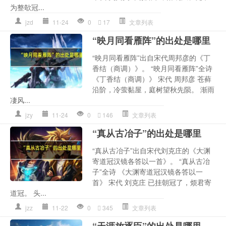
为整欹冠...
jzd
11-24
0
17
文章列表
“映月同看雁阵”的出处是哪里
“映月同看雁阵”出自宋代周邦彦的《丁
香结（商调）》。 “映月同看雁阵”全诗
《丁香结（商调）》 宋代 周邦彦 苍藓
沿阶，冷萤黏屋，庭树望秋先陨。 渐雨
凄风...
jzy
11-24
0
146
文章列表
“真从古冶子”的出处是哪里
“真从古冶子”出自宋代刘克庄的《大渊
寄道冠汉镜各答以一首》。 “真从古冶
子”全诗 《大渊寄道冠汉镜各答以一
首》 宋代 刘克庄 已挂朝冠了，烦君寄
道冠。 头...
jzz
11-22
0
345
文章列表