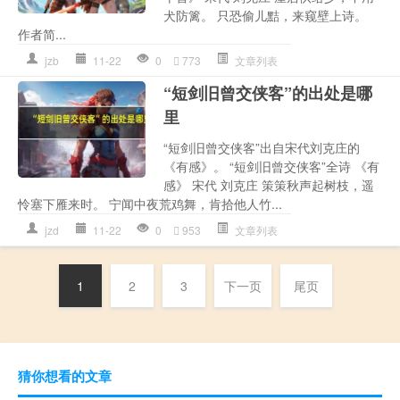
犬防篱。 只恐偷儿黠，来窥壁上诗。
作者简...
jzb
11-22
0
773
文章列表
“短剑旧曾交侠客”的出处是哪
里
“短剑旧曾交侠客”出自宋代刘克庄的
《有感》。 “短剑旧曾交侠客”全诗 《有
感》 宋代 刘克庄 策策秋声起树枝，遥
怜塞下雁来时。 宁闻中夜荒鸡舞，肯拾他人竹...
jzd
11-22
0
953
文章列表
1
2
3
下一页
尾页
猜你想看的文章