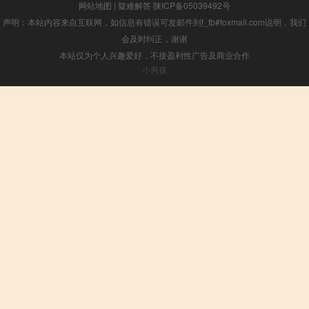
网站地图
|
疑难解答
陕ICP备05039492号
声明：本站内容来自互联网，如信息有错误可发邮件到f_fb#foxmail.com说明，我们
会及时纠正，谢谢
本站仅为个人兴趣爱好，不接盈利性广告及商业合作
小男孩