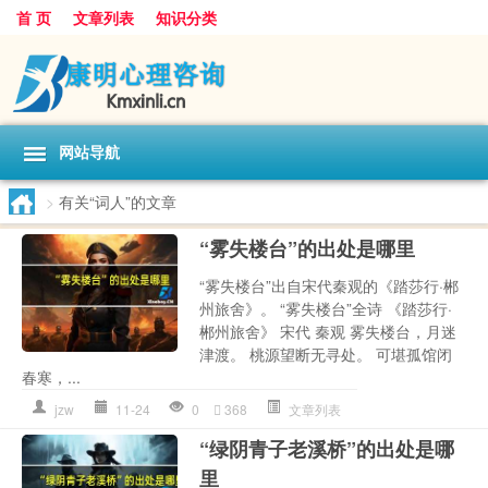
首 页
文章列表
知识分类
网站导航
>
有关“词人”的文章
“雾失楼台”的出处是哪里
“雾失楼台”出自宋代秦观的《踏莎行·郴
州旅舍》。 “雾失楼台”全诗 《踏莎行·
郴州旅舍》 宋代 秦观 雾失楼台，月迷
津渡。 桃源望断无寻处。 可堪孤馆闭
春寒，...
jzw
11-24
0
368
文章列表
“绿阴青子老溪桥”的出处是哪
里