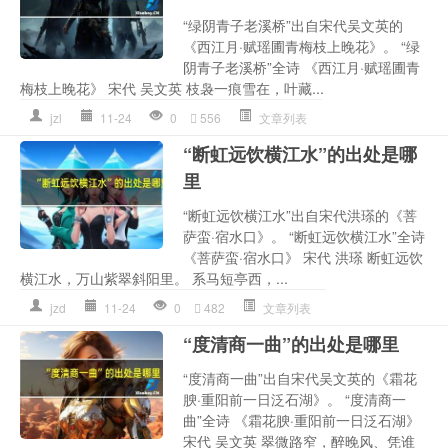
“绿阴青子老溪桥”出自宋代吴文英的
《西江月·赋瑶圃青梅枝上晚花》。 “绿
阴青子老溪桥”全诗 《西江月·赋瑶圃青
梅枝上晚花》 宋代 吴文英 枝袅一痕雪在，叶藏...
jzl
11-24
0
556
文章列表
“断虹远饮横江水”的出处是哪
里
“断虹远饮横江水”出自宋代洪瑹的《菩
萨蛮·宿水口》。 “断虹远饮横江水”全诗
《菩萨蛮·宿水口》 宋代 洪瑹 断虹远饮
横江水，万山紫翠斜阳里。 系马短亭西，...
jzd
11-24
0
482
文章列表
“度清商一曲”的出处是哪里
“度清商一曲”出自宋代吴文英的《霜花
腴·重阳前一日泛石湖》。 “度清商一
曲”全诗 《霜花腴·重阳前一日泛石湖》
宋代 吴文英 翠微路窄，醉晚风、凭谁