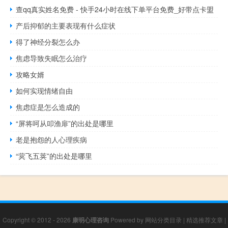
查qq真实姓名免费 - 快手24小时在线下单平台免费_好带点卡盟
产后抑郁的主要表现有什么症状
得了神经分裂怎么办
焦虑导致失眠怎么治疗
攻略女婿
如何实现情绪自由
焦虑症是怎么造成的
“屏将呵从叩渔扉”的出处是哪里
老是抱怨的人心理疾病
“蓂飞五荚”的出处是哪里
Copyright © 2012 - 2026
康明心理咨询
Powered by
网站分类目录
|
精选推荐文章
|