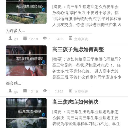
[摘要]：高三学生焦虑症怎么办要学会
放松心情,减轻压力,不要过于紧张。你
可以适当服用药物配合治疗,平时多和家
人朋友交流。你也可以进行胸部扩张,因
为许多人...
gs
12-19
1
486
文章列表
高三孩子焦虑如何调整
[摘要]：该如何给高三学生做心理疏导?
高三常见的一些状况和应对方式: 1、任
务太多,忙不完好心急。 进入高中尤其
是高三后,不管什么程度的同学应该多少
都会感...
gs
12-19
1
392
文章列表
高三焦虑症如何解决
[摘要]：高三学生出现学业焦虑现象怎
么解决_高三网高三学生学业焦虑主要
表现为考试焦虑和学习动力不足。学生