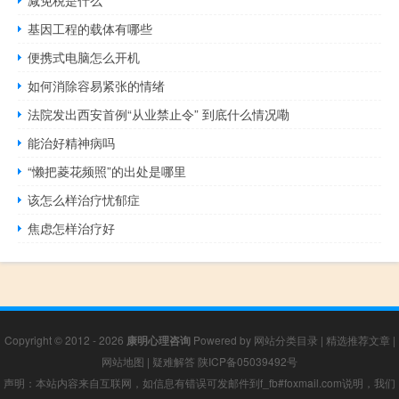
减免税是什么
基因工程的载体有哪些
便携式电脑怎么开机
如何消除容易紧张的情绪
法院发出西安首例“从业禁止令” 到底什么情况嘞
能治好精神病吗
“懒把菱花频照”的出处是哪里
该怎么样治疗忧郁症
焦虑怎样治疗好
Copyright © 2012 - 2026
康明心理咨询
Powered by
网站分类目录
|
精选推荐文章
|
网站地图
|
疑难解答
陕ICP备05039492号
声明：本站内容来自互联网，如信息有错误可发邮件到f_fb#foxmail.com说明，我们