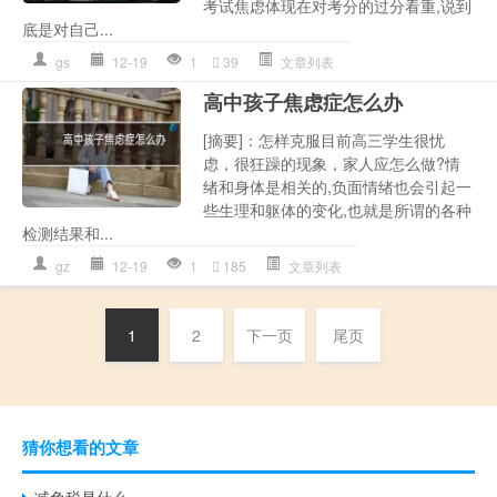
考试焦虑体现在对考分的过分看重,说到
底是对自己...
gs
12-19
1
39
文章列表
高中孩子焦虑症怎么办
[摘要]：怎样克服目前高三学生很忧
虑，很狂躁的现象，家人应怎么做?情
绪和身体是相关的,负面情绪也会引起一
些生理和躯体的变化,也就是所谓的各种
检测结果和...
gz
12-19
1
185
文章列表
1
2
下一页
尾页
猜你想看的文章