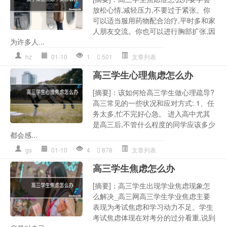
放松心情,减轻压力,不要过于紧张。你
可以适当服用药物配合治疗,平时多和家
人朋友交流。你也可以进行胸部扩张,因
为许多人...
hz
01-10
1
501
文章列表
高三学生心理焦虑怎么办
[摘要]：该如何给高三学生做心理疏导?
高三常见的一些状况和应对方式: 1、任
务太多,忙不完好心急。 进入高中尤其
是高三后,不管什么程度的同学应该多少
都会感...
gs
01-10
4
878
文章列表
高三学生焦虑怎么办
[摘要]：高三学生出现学业焦虑现象怎
么解决_高三网高三学生学业焦虑主要
表现为考试焦虑和学习动力不足。学生
考试焦虑体现在对考分的过分看重,说到