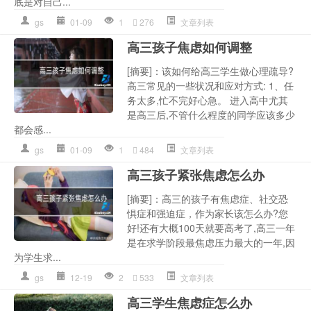
底是对自己...
gs
01-09
1
276
文章列表
高三孩子焦虑如何调整
[摘要]：该如何给高三学生做心理疏导?
高三常见的一些状况和应对方式: 1、任
务太多,忙不完好心急。 进入高中尤其
是高三后,不管什么程度的同学应该多少
都会感...
gs
01-09
1
484
文章列表
高三孩子紧张焦虑怎么办
[摘要]：高三的孩子有焦虑症、社交恐
惧症和强迫症，作为家长该怎么办?您
好!还有大概100天就要高考了,高三一年
是在求学阶段最焦虑压力最大的一年,因
为学生求...
gs
12-19
2
533
文章列表
高三学生焦虑症怎么办