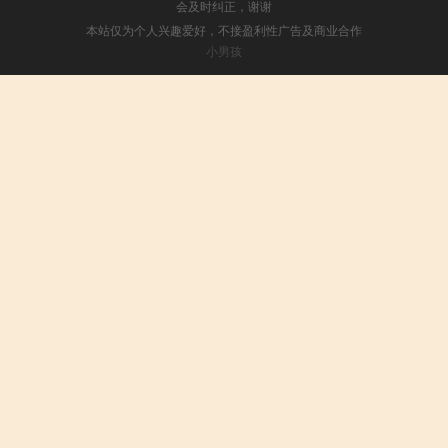
会及时纠正，谢谢
本站仅为个人兴趣爱好，不接盈利性广告及商业合作
小男孩