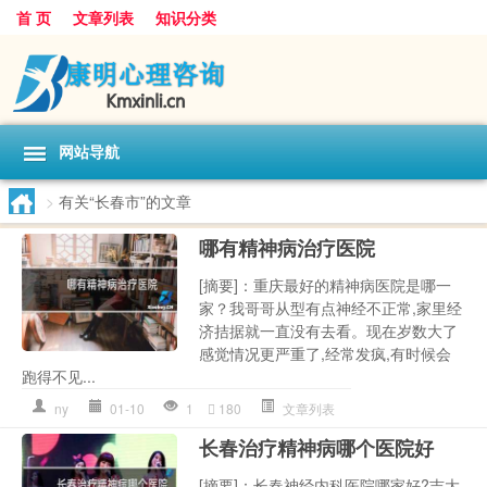
首 页
文章列表
知识分类
网站导航
>
有关“长春市”的文章
哪有精神病治疗医院
[摘要]：重庆最好的精神病医院是哪一
家？我哥哥从型有点神经不正常,家里经
济拮据就一直没有去看。现在岁数大了
感觉情况更严重了,经常发疯,有时候会
跑得不见...
ny
01-10
1
180
文章列表
长春治疗精神病哪个医院好
[摘要]：长春神经内科医院哪家好?吉大