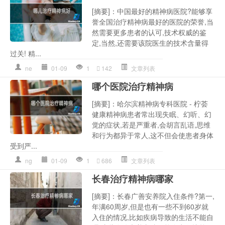
[摘要]：中国最好的精神病医院?能够享
誉全国治疗精神病最好的医院的荣誉,当
然需要更多患者的认可,技术权威的鉴
定,当然,还需要该院医生的技术含量得
过关! 精...
ne
01-09
1
142
文章列表
哪个医院治疗精神病
[摘要]：哈尔滨精神病专科医院 - 柠荟
健康精神病患者常出现失眠、幻听、幻
觉的症状,若是严重者,会胡言乱语,思维
和行为都异于常人,这不但会使患者身体
受到严...
ng
01-09
1
686
文章列表
长春治疗精神病哪家
[摘要]：长春广善安养院入住条件?第一,
年满60周岁,但是也有一些不到60岁就
入住的情况,比如疾病导致的生活不能自