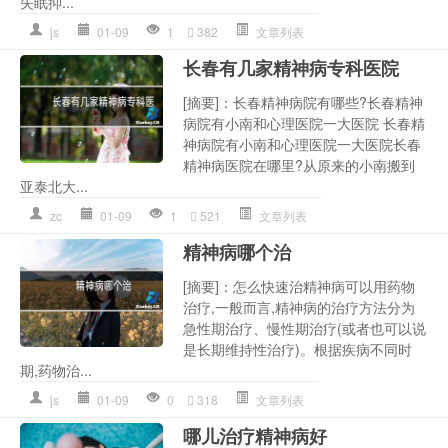
失眠抑...
js
01-09
1
382
文章列表
长春有几家精神病专科医院
[摘要]：长春精神病院有哪些?长春精神
病院有小南和心理医院一大医院 长春精
神病院有小南和心理医院一大医院长春
精神病医院在哪里?从原来的小南搬到
亚泰北大...
zc
01-09
1
521
文章列表
精神病哪个治
[摘要]：怎么快速治精神病可以用药物
治疗,一般而言,精神病的治疗方法分为
急性期治疗、慢性期治疗(或者也可以说
是长期维持性治疗)。根据疾病不同时
期,药物治...
js
01-09
0
318
文章列表
哪儿治疗精神病好