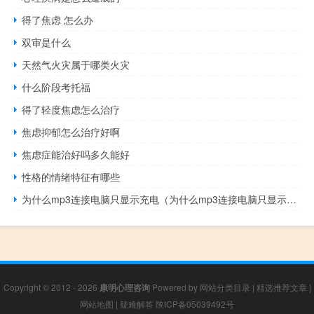
得了焦虑 怎么办
双审是什么
天然气火灾属于哪类火灾
什么阶段考托福
得了轻度焦虑怎么治疗
焦虑抑郁怎么治疗好啊
焦虑症能治好吗多久能好
性格的情绪特征有哪些
为什么mp3连接电脑只显示充电（为什么mp3连接电脑只显示充电）
Copyright © 2012 - 2026
康明心理咨询
Powered by
网站分类目录
|
精选推荐文章
|
网站地图
|
疑难解答
陕ICP备05039492号