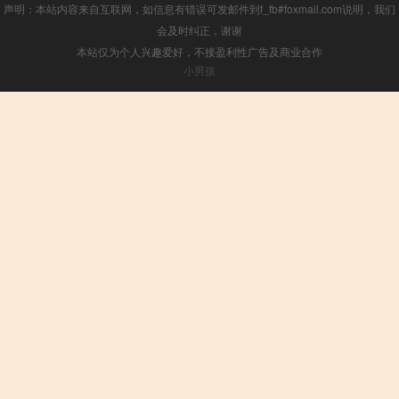
声明：本站内容来自互联网，如信息有错误可发邮件到f_fb#foxmail.com说明，我们
会及时纠正，谢谢
本站仅为个人兴趣爱好，不接盈利性广告及商业合作
小男孩