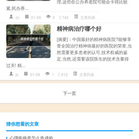
理,这些在公办养老院可能会卡得比较
紧,民办养...
zc
01-09
0
742
文章列表
精神病治疗哪个好
[摘要]：中国最好的精神病医院?能够享
誉全国治疗精神病最好的医院的荣誉,当
然需要更多患者的认可,技术权威的鉴
定,当然,还需要该院医生的技术含量得
过关! 精...
js
01-09
1
912
文章列表
下一页
猜你想看的文章
心理疾病是怎么造成的