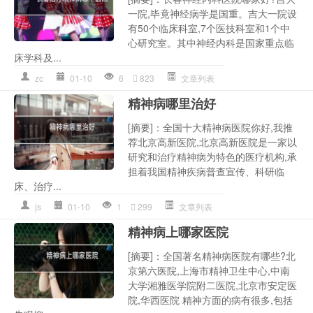
一院,毕竟神经病学是国重。吉大一院设
有50个临床科室,7个医技科室和1个中
心研究室。其中神经内科是国家重点临
床学科及...
zc
01-10
6
823
文章列表
精神病哪里治好
[摘要]：全国十大精神病医院你好,我推
荐北京高新医院,北京高新医院是一家以
研究和治疗精神病为特色的医疗机构,承
担着我国精神疾病普查宣传、科研临
床、治疗...
js
01-10
1
299
文章列表
精神病上哪家医院
[摘要]：全国著名精神病医院有哪些?北
京第六医院,上海市精神卫生中心,中南
大学湘雅医学院附二医院,北京市安定医
院,华西医院 精神方面的病有很多,包括