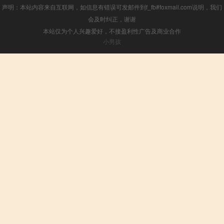
声明：本站内容来自互联网，如信息有错误可发邮件到f_fb#foxmail.com说明，我们
会及时纠正，谢谢
本站仅为个人兴趣爱好，不接盈利性广告及商业合作
小男孩