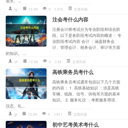
需求。...
sy
12-29
0
215
文章列表
注会考什么内容
注册会计师考试分为专业阶段和综合阶
段。以下是各阶段考试内容的概述： 专
业阶段考试内容 会计 ：涵盖财务会
计、管理会计、税务会计、审计等方面
的知识。 ...
zh
12-26
0
34
文章列表
高铁乘务员考什么
高铁乘务员考试通常包括以下几个方面
的内容： 1. 高铁基础知识 ：涉及高铁
车辆、线路、信号、供电等方面的基本
知识。 2. 服务礼仪 ：考察服务用语、
仪态、礼...
gt
12-25
0
611
文章列表
初中艺考美术考什么