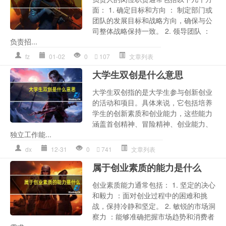
面： 1. 确定目标和方向 ： 制定部门或
团队的发展目标和战略方向，确保与公
司整体战略保持一致。 2. 领导团队 ：
负责招...
fz
01-02
0
107
文章列表
大学生双创是什么意思
大学生双创指的是大学生参与创新创业
的活动和项目。具体来说，它包括培养
学生的创新素质和创业能力，这些能力
涵盖首创精神、冒险精神、创业能力、
独立工作能...
dx
12-31
0
741
文章列表
属于创业素质的能力是什么
创业素质能力通常包括： 1. 坚定的决心
和毅力 ：面对创业过程中的困难和挑
战，保持冷静和坚定。 2. 敏锐的市场洞
察力 ：能够准确把握市场趋势和消费者