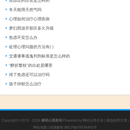
焦虑症的症状是怎样的
冬天能用天然气吗
心理如何治疗心理疾病
梦幻西游开新区多久升级
焦虑不安怎么办
处理心理问题的方法有( )
交通肇事逃逸判刑标准是怎么样的
“醉折繁枝”的出处是哪里
得了焦虑还可以治疗吗
孩子抑郁怎么治疗
Copyright © 2012 - 2026
康明心理咨询
Powered by
网站分类目录
|
精选推荐文章
|
网站地图
|
疑难解答
陕ICP备05039492号