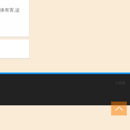
体有害,这
小男孩