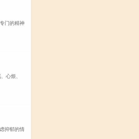
到专门的精神
眠、心烦、
焦虑抑郁的情