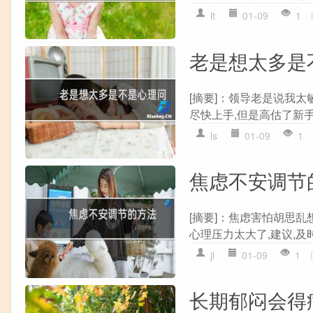
lt
01-09
1
老是想太多是
[摘要]：领导老是说我
尽快上手,但是高估了新手
ls
01-09
1
焦虑不安调节
[摘要]：焦虑害怕胡思
心理压力太大了,建议,及
jl
01-09
1
长期郁闷会得