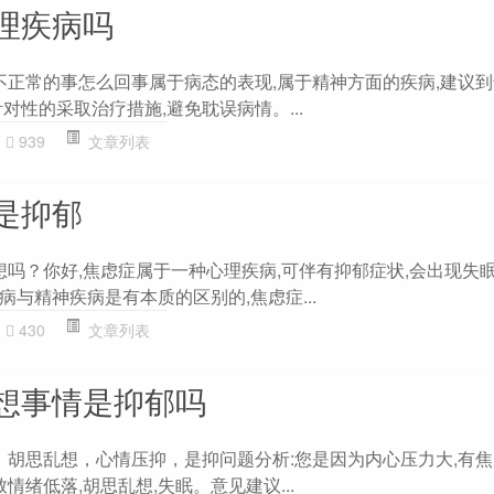
理疾病吗
些不正常的事怎么回事属于病态的表现,属于精神方面的疾病,建议
对性的采取治疗措施,避免耽误病情。...
939
文章列表
是抑郁
想吗？你好,焦虑症属于一种心理疾病,可伴有抑郁症状,会出现失
与精神疾病是有本质的区别的,焦虑症...
430
文章列表
想事情是抑郁吗
来，胡思乱想，心情压抑，是抑问题分析:您是因为内心压力大,有
情绪低落,胡思乱想,失眠。意见建议...