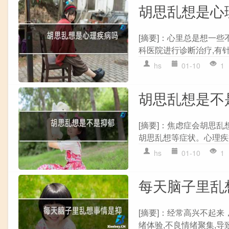
胡思乱想是心
[摘要]：心里总是想一
科医院进行诊断治疗,有针
hs
01-10
1
胡思乱想是不
[摘要]：焦虑症会胡思乱
胡思乱想等症状。心理疾病
hs
01-10
1
每天脑子里乱
[摘要]：经常高兴不起
绪体验,不良情绪聚集,导致