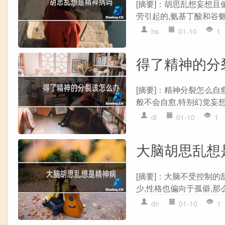
[摘要]：胡思乱想妄想
劳引起的,氨基丁酸和谷氨
hs
01-10
1
得了精神的分
[摘要]：精神分裂怎么
般不会自愈,特别幻觉妄想
dl
01-10
1
大脑胡思乱想
[摘要]：大脑不受控制
少,性格也偏向于孤僻,那
dn
01-10
1