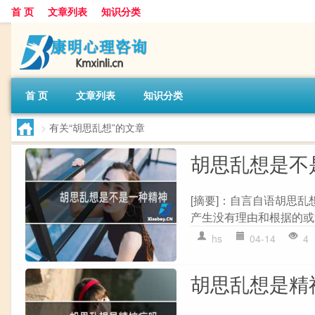
首 页
文章列表
知识分类
首 页
文章列表
知识分类
>
有关“胡思乱想”的文章
胡思乱想是不
[摘要]：自言自语胡思
产生没有理由和根据的或过
hs
04-14
4
胡思乱想是精