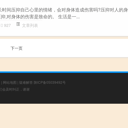
常长时间压抑自己心里的情绪，会对身体造成伤害吗?压抑对人的身
抑,对身体的伤害是致命的。 生活是一...
927
文章列表
下一页
章
|
网站地图
|
疑难解答
陕ICP备05039492号
，我们会及时纠正，谢谢