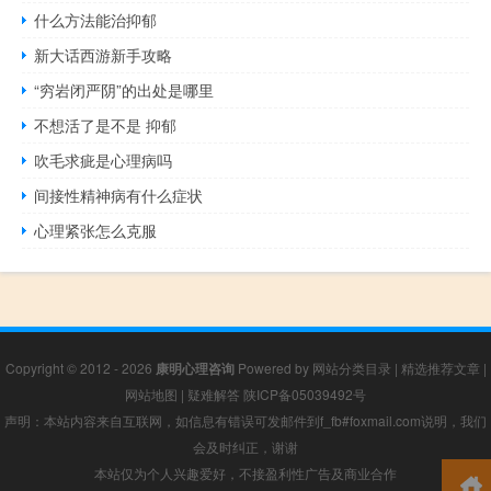
什么方法能治抑郁
新大话西游新手攻略
“穷岩闭严阴”的出处是哪里
不想活了是不是 抑郁
吹毛求疵是心理病吗
间接性精神病有什么症状
心理紧张怎么克服
Copyright © 2012 - 2026
康明心理咨询
Powered by
网站分类目录
|
精选推荐文章
|
网站地图
|
疑难解答
陕ICP备05039492号
声明：本站内容来自互联网，如信息有错误可发邮件到f_fb#foxmail.com说明，我们
会及时纠正，谢谢
本站仅为个人兴趣爱好，不接盈利性广告及商业合作