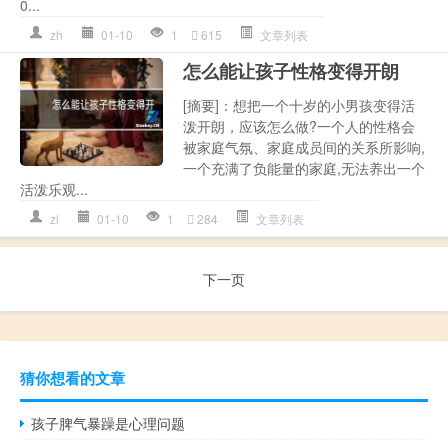
0...
zh
01-10
1
615
文章列表
怎么能让孩子性格变得开朗
[摘要]：想把一个十岁的小男孩变得活
泼开朗，应该怎么做?一个人的性格会
被家庭气氛、家庭成员间的关系所影响,
一个充满了负能量的家庭,无法养出一个
活泼乐观...
zl
01-10
1
284
文章列表
下一页
猜你想看的文章
孩子脾气暴躁是心理问题