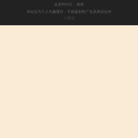
会及时纠正，谢谢
本站仅为个人兴趣爱好，不接盈利性广告及商业合作
小男孩