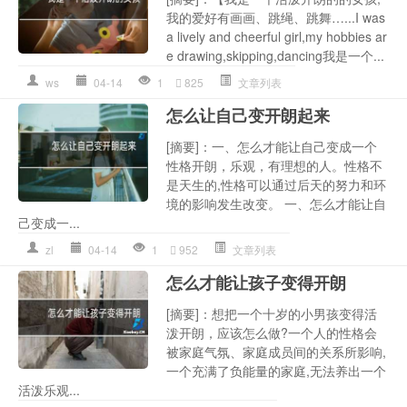
我的爱好有画画、跳绳、跳舞…...I was
a lively and cheerful girl,my hobbies ar
e drawing,skipping,dancing我是一个...
ws
04-14
1
825
文章列表
怎么让自己变开朗起来
[摘要]：一、怎么才能让自己变成一个
性格开朗，乐观，有理想的人。性格不
是天生的,性格可以通过后天的努力和环
境的影响发生改变。 一、怎么才能让自
己变成一...
zl
04-14
1
952
文章列表
怎么才能让孩子变得开朗
[摘要]：想把一个十岁的小男孩变得活
泼开朗，应该怎么做?一个人的性格会
被家庭气氛、家庭成员间的关系所影响,
一个充满了负能量的家庭,无法养出一个
活泼乐观...