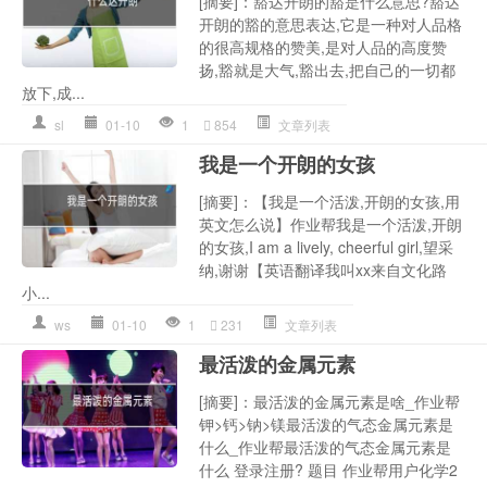
[摘要]：豁达开朗的豁是什么意思?豁达
开朗的豁的意思表达,它是一种对人品格
的很高规格的赞美,是对人品的高度赞
扬,豁就是大气,豁出去,把自己的一切都
放下,成...
sl
01-10
1
854
文章列表
我是一个开朗的女孩
[摘要]：【我是一个活泼,开朗的女孩,用
英文怎么说】作业帮我是一个活泼,开朗
的女孩,I am a lively, cheerful girl,望采
纳,谢谢【英语翻译我叫xx来自文化路
小...
ws
01-10
1
231
文章列表
最活泼的金属元素
[摘要]：最活泼的金属元素是啥_作业帮
钾>钙>钠>镁最活泼的气态金属元素是
什么_作业帮最活泼的气态金属元素是
什么 登录注册? 题目 作业帮用户化学2