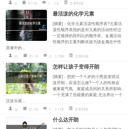
zl
01-10
1
6
文章列表
最活泼的化学元素
[摘要]：化学元素活泼性顺序表?元素活
泼性顺序表指的是对元素的活动性经过
一定规律的排列出的顺序表。金属活动
性顺序的主要判断依据为该金属在中性
溶液中的...
zh
01-10
0
798
文章列表
怎样让孩子变得开朗
[摘要]：想把一个十岁的小男孩变得活
泼开朗，应该怎么做?一个人的性格会
被家庭气氛、家庭成员间的关系所影响,
一个充满了负能量的家庭,无法养出一个
活泼乐观...
zy
01-10
1
178
文章列表
什么达开朗