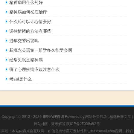
精神病用什么药好
精神病如何彻底治疗
什么药可以让心情变好
调控情绪的方法有哪些
过年交警出警吗
新概念英语第一册学多久能学会啊
经常失眠是精神病
得了心理疾病应该注意什么
考sat是什么
Copyright © 2012 - 2026
康明心理咨询
Powered by
网站分类目录
|
精选推荐文章
|
网站地图
|
疑难解答
陕ICP备05039492号
声明：本站内容来自互联网，如信息有错误可发邮件到f_fb#foxmail.com说明，我们