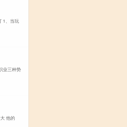
 1、当玩
职业三种势
大 他的