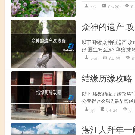
rzz
04-26
0
众神的遗产 
以下围绕“众神的遗产 攻
好,医生怎么选? 华狼(未
zsd
04-25
0
结缘历缘攻略
以下围绕“结缘历缘攻略
公变得这么狠? 最早曾经谈
jyl
04-24
0
湛江人拜年一