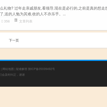
礼物? 过年走亲戚朋友,看领导,现在是必行的,之前是真的想走
,送的人勉为其难,收的人不亦乐乎。...
356
文章列表
下一页
章
|
网站地图
|
疑难解答
陕ICP备05039492号
，我们会及时纠正，谢谢