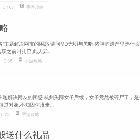
107
手游攻略
攻略
略”主题解决网友的困惑 请问MD光明与黑暗-诸神的遗产里选什
转职之前叫扎巴,此人异...
65
手游攻略
”主题解决网友的困惑 杭州失踪女子后续，女子竟然被碎尸了，
过对象,不知因何没走...
73
手游攻略
般送什么礼品