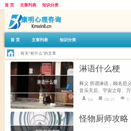
首 页
文章列表
知识分类
首 页
文章列表
知识分类
>
有关“有什么”的文章
淋语什么梗
释义 所谓淋语，顾名思
音乐天后、宇宙之母、万物的
lys
08-21
0
怪物厨师攻略