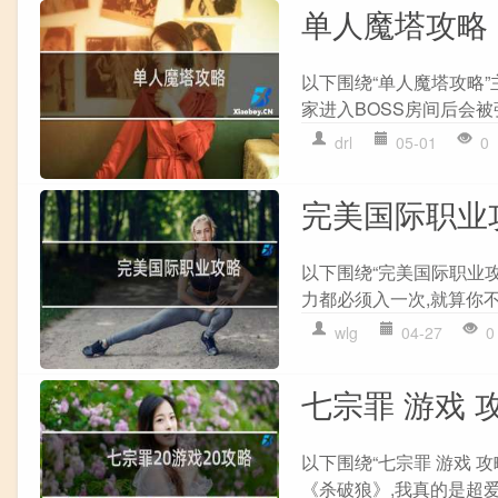
单人魔塔攻略
以下围绕“单人魔塔攻略”主
家进入BOSS房间后会被强
drl
05-01
0
完美国际职业
以下围绕“完美国际职业
力都必须入一次,就算你不
wlg
04-27
0
七宗罪 游戏 
以下围绕“七宗罪 游戏 
《杀破狼》,我真的是超爱