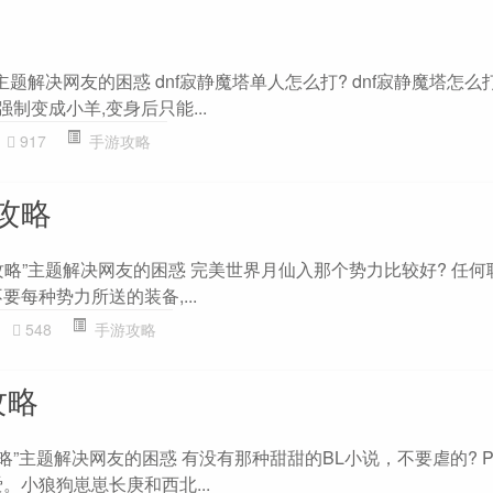
题解决网友的困惑 dnf寂静魔塔单人怎么打? dnf寂静魔塔怎么打
制变成小羊,变身后只能...
917
手游攻略
攻略
攻略”主题解决网友的困惑 完美世界月仙入那个势力比较好? 任何
要每种势力所送的装备,...
548
手游攻略
攻略
攻略”主题解决网友的困惑 有没有那种甜甜的BL小说，不要虐的? P
。小狼狗崽崽长庚和西北...