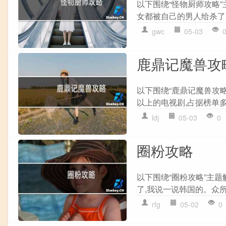
以下围绕“怪物厨师攻略
女都被自己的男人给杀了,
gwc
05-03
鹿鼎记魔兽攻
以下围绕“鹿鼎记魔兽攻略
以上的电视剧,占据榜单多年
ldj
05-03
0
圈粉攻略
以下围绕“圈粉攻略”主
了,我说一说韩国的。众所
rfg
05-02
0