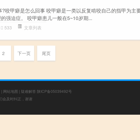
回事?咬甲癖是怎么回事 咬甲癖是一类以反复啃咬自己的指甲为主
强迫症。 咬甲癖患儿一般在5~10岁期...
533
文章列表
2
下一页
尾页
章
|
网站地图
|
疑难解答
陕ICP备05039492号
，我们会及时纠正，谢谢