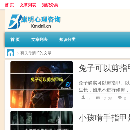
首 页
文章列表
知识分类
首 页
文章列表
知识分类
>
有关“指甲”的文章
兔子可以剪指
兔子确实可以剪指甲。以
生长，如果不进行修剪，
tz
12-25
0
小孩啃手指甲