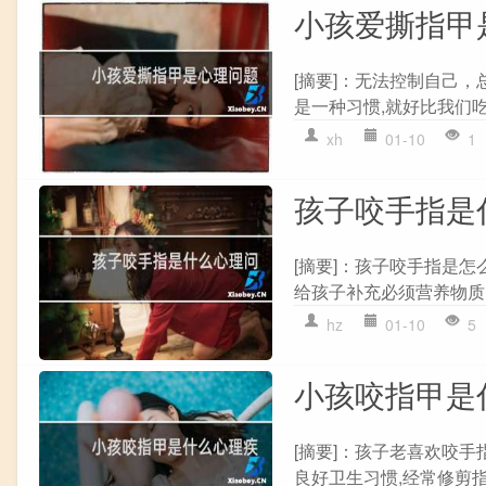
小孩爱撕指甲
[摘要]：无法控制自己
是一种习惯,就好比我们吃
xh
01-10
1
孩子咬手指是
[摘要]：孩子咬手指是
给孩子补充必须营养物质,
hz
01-10
5
小孩咬指甲是
[摘要]：孩子老喜欢咬
良好卫生习惯,经常修剪指