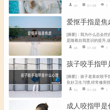
xh
01-09
1
爱抠手指是焦
[摘要]：我为什么总会
是随着自我意识的提升,这
ak
01-09
1
孩子咬手指甲
[摘要]：孩子老喜欢咬
良好卫生习惯,经常修剪指
hz
01-09
1
成人咬指甲是