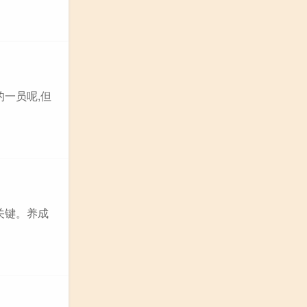
一员呢,但
关键。养成