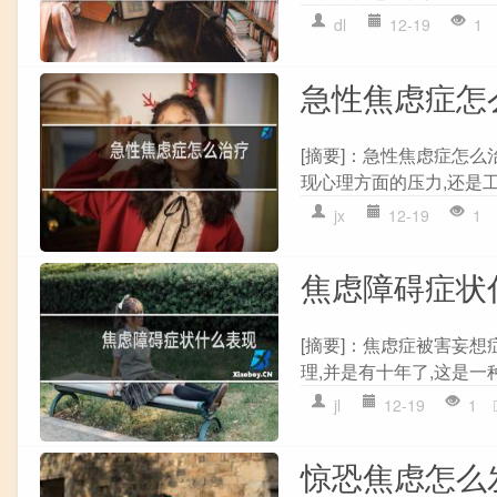
dl
12-19
1
急性焦虑症怎
[摘要]：急性焦虑症怎
现心理方面的压力,还是工
jx
12-19
1
焦虑障碍症状
[摘要]：焦虑症被害妄
理,并是有十年了,这是一
jl
12-19
1
惊恐焦虑怎么