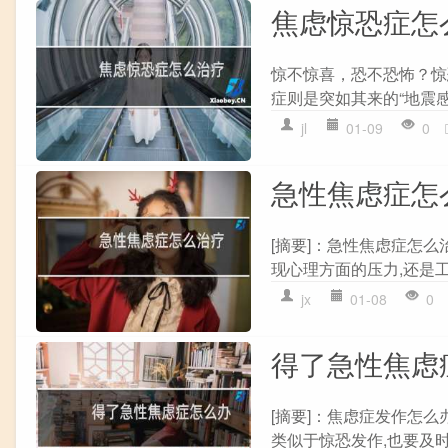
焦虑惊恐症怎
惊不惊喜，恐不恐怖？惊
症则是突如其来的“地震感
jl
01-09
0
急性焦虑症怎
[摘要]：急性焦虑症怎
现心理方面的压力,还是工
jx
01-08
0
得了急性焦虑
[摘要]：焦虑症发作怎么
类似于惊恐发作,也要及时