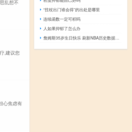
胡思乱想不
“拄杖出门谁会得”的出处是哪里
连续函数一定可积吗
人如果抑郁了怎么办
詹姆斯35岁生日快乐 刷新NBA历史数据啥情况
疗,建议您
担心焦虑有