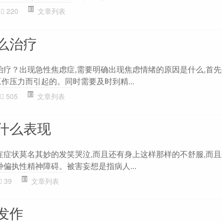
220
文章列表
么治疗
么治疗？出现急性焦虑症,需要明确出现焦虑情绪的原因是什么,首
作压力而引起的。同时需要及时到精...
505
文章列表
什么表现
想症症状莫名其妙的发笑哭泣,而且还有身上这样那样的不舒服,而
种偏执性精神障碍。被害妄想是指病人...
39
文章列表
发作