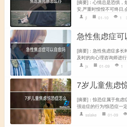
[摘要]：心情总是恐惧，
安,严重时惶惶不可终日,会
jl
01-10
1
急性焦虑症可
[摘要]：急性焦虑症多长
及时的向心理咨询师进行系
jx
01-09
1
7岁儿童焦虑
[摘要]：惊恐症属于焦
强迫症的行为!惊恐症一定
sslake
01-09