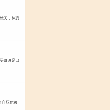
忧天，惊恐
先要确诊是出
高血压危象,