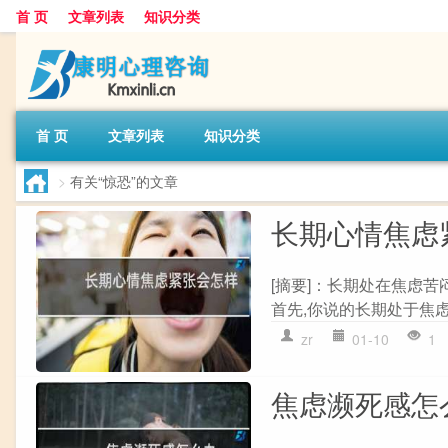
首 页
文章列表
知识分类
首 页
文章列表
知识分类
>
有关“惊恐”的文章
长期心情焦虑
[摘要]：长期处在焦虑
首先,你说的长期处于焦虑
zr
01-10
1
焦虑濒死感怎