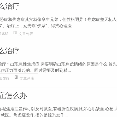
么治疗
恐症和焦虑症其实就像孪生兄弟，但性格迥异！焦虑症整天杞人
”。治疗上，别光靠“佛系”，得找心理医...
832
文章列表
么治疗
么治疗？出现急性焦虑症,需要明确出现焦虑情绪的原因是什么,首
作压力而引起的。同时需要及时到精...
399
文章列表
症怎么办
办呢焦虑症发作可以及时就医,有器质性疾病,比如心肌缺血,心梗,
就医。焦虑症发作,指的是惊恐发作...