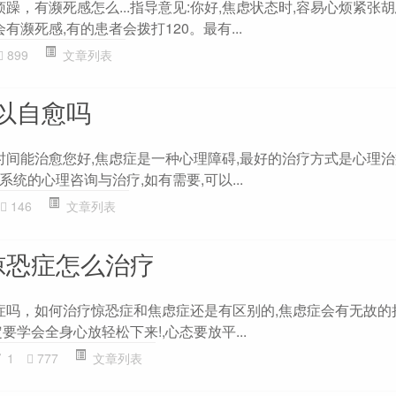
烦躁，有濒死感怎么...指导意见:你好,焦虑状态时,容易心烦紧张
有濒死感,有的患者会拨打120。最有...
899
文章列表
以自愈吗
时间能治愈您好,焦虑症是一种心理障碍,最好的治疗方式是心理治
统的心理咨询与治疗,如有需要,可以...
146
文章列表
惊恐症怎么治疗
虑症吗，如何治疗惊恐症和焦虑症还是有区别的,焦虑症会有无故的
要学会全身心放轻松下来!,心态要放平...
1
777
文章列表