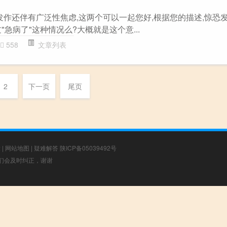
发作还伴有广泛性焦虑,这两个可以一起您好,根据您的描述,惊恐
"急病了"这种情况么?大概就是这个意...
558
文章列表
2
下一页
尾页
章
|
网站地图
|
疑难解答
陕ICP备05039492号
，我们会及时纠正，谢谢