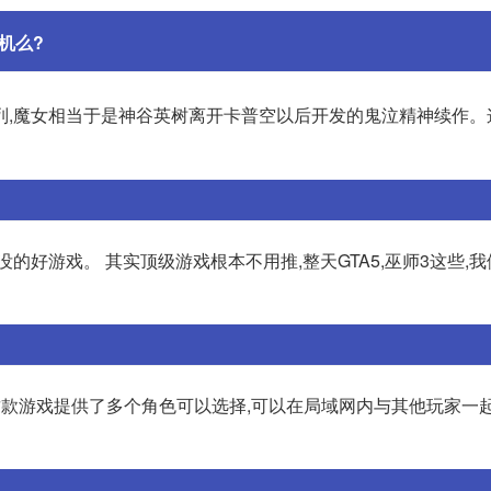
机么?
列,魔女相当于是神谷英树离开卡普空以后开发的鬼泣精神续作。
的好游戏。 其实顶级游戏根本不用推,整天GTA5,巫师3这些,
盟:这款游戏提供了多个角色可以选择,可以在局域网内与其他玩家一