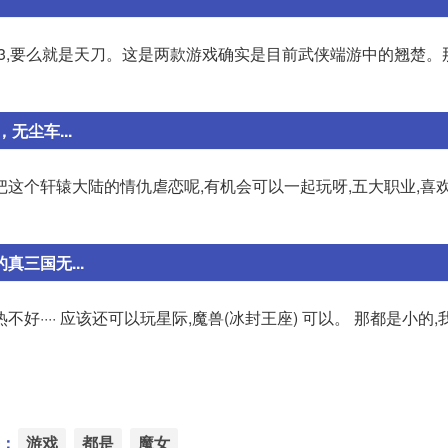
3,要么就是天刀。这是两款游戏确实是目前武侠端游中的翘楚。
尘车...
这个轩辕大陆的情仇虐恋呢,有机会可以一起玩呀,五大职业,喜
真三国无...
好···· 应该还可以玩星际,魔兽(冰封王座) 可以。 那都是小的,我
：
游戏
都是
魔女