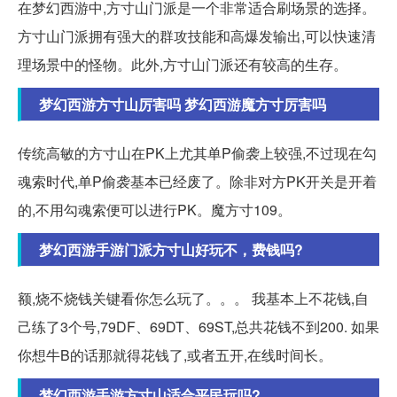
在梦幻西游中,方寸山门派是一个非常适合刷场景的选择。
方寸山门派拥有强大的群攻技能和高爆发输出,可以快速清
理场景中的怪物。此外,方寸山门派还有较高的生存。
梦幻西游方寸山厉害吗 梦幻西游魔方寸厉害吗
传统高敏的方寸山在PK上尤其单P偷袭上较强,不过现在勾
魂索时代,单P偷袭基本已经废了。除非对方PK开关是开着
的,不用勾魂索便可以进行PK。魔方寸109。
梦幻西游手游门派方寸山好玩不，费钱吗?
额,烧不烧钱关键看你怎么玩了。。。 我基本上不花钱,自
己练了3个号,79DF、69DT、69ST,总共花钱不到200. 如果
你想牛B的话那就得花钱了,或者五开,在线时间长。
梦幻西游手游方寸山适合平民玩吗?