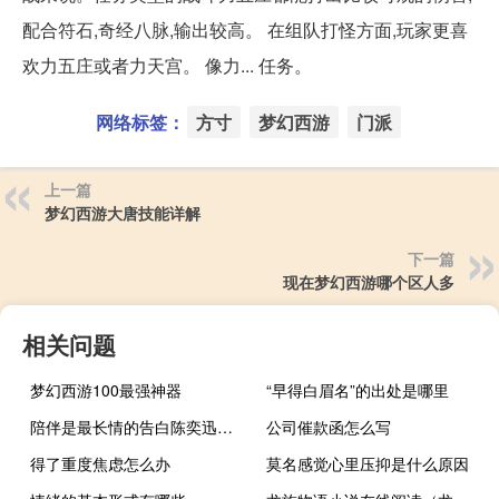
配合符石,奇经八脉,输出较高。 在组队打怪方面,玩家更喜
欢力五庄或者力天宫。 像力... 任务。
网络标签：
方寸
梦幻西游
门派
上一篇
梦幻西游大唐技能详解
下一篇
现在梦幻西游哪个区人多
相关问题
梦幻西游100最强神器
“早得白眉名”的出处是哪里
陪伴是最长情的告白陈奕迅歌曲（陪伴是最长情的告白歌词陈奕迅）
公司催款函怎么写
得了重度焦虑怎么办
莫名感觉心里压抑是什么原因