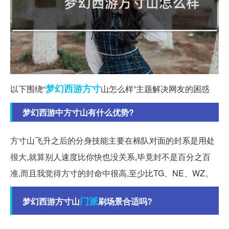
梦幻西游
方寸
以下围绕“
山怎么样”主题解决网友的困惑
梦幻西游中方寸山有什么优势?
方寸山飞升之后的分身技能主要在棉队对面的封系是用处
很大,就算别人速度比你快也没关系,毕竟封不是百分之百
准,而且我觉得方寸的封命中很高,至少比TG、NE、WZ。
门派
梦幻西游方寸山
刷场景合适吗?