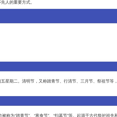
怀先人的重要方式。
2年三月初五星期二。清明节，又称踏青节、行清节、三月节、祭祖节等
被称为“踏青节”、“寒食节”、“扫墓节”等。起源于古代祭祀祖先