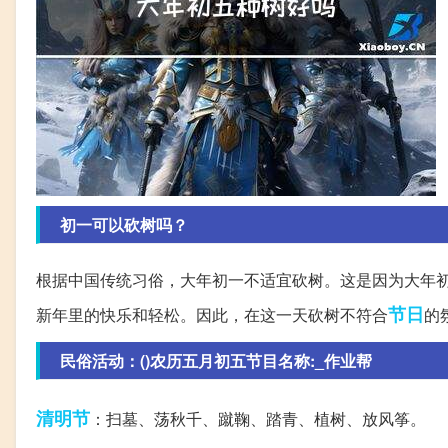
初一可以砍树吗？
根据中国传统习俗，大年初一不适宜砍树。这是因为大年
节日
新年里的快乐和轻松。因此，在这一天砍树不符合
的
民俗活动：()农历五月初五节目名称:_作业帮
清明节
：扫墓、荡秋千、蹴鞠、踏青、植树、放风筝。