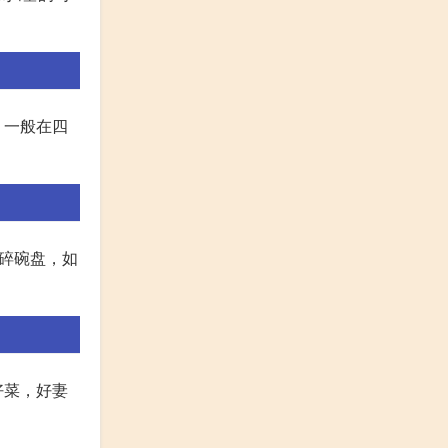
，一般在四
碎碗盘，如
好菜，好妻