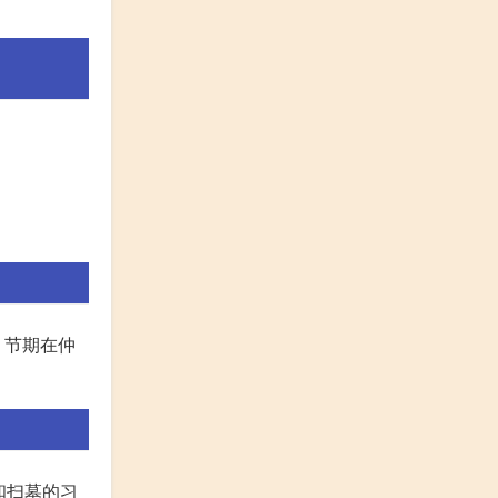
，节期在仲
和扫墓的习