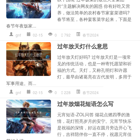
片”主题解决网友的困惑 你有好吃又营
养，做法简单的农村春节家宴菜谱吗?
春节将至，各种宴客菜学起来，下面是
春节年夜饭家...
gnf
02-15
0
792
春节2024
过年放天灯什么意思
过年放天灯好吗? 过年放天灯是一项常
见的传统活动，也是一种寄托愿望和祈
福的方式。天灯，又称孔明灯和许愿
灯，最早由诸葛亮在古代发明，多用于
军事用途。而...
gnf
02-15
0
228
春节2024
过年放烟花短语怎么写
元宵短语-ZOL问答 烟花点燃四季的激
情，花灯照亮岁月的安宁。元宵节快乐
是祝福的深情，好运在圆月旁边开心飞
行，吉祥陪伴你一直不停，祝愿元宵佳