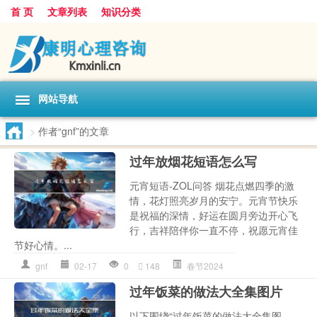
首 页
文章列表
知识分类
网站导航
>
作者“gnf”的文章
过年放烟花短语怎么写
元宵短语-ZOL问答 烟花点燃四季的激
情，花灯照亮岁月的安宁。元宵节快乐
是祝福的深情，好运在圆月旁边开心飞
行，吉祥陪伴你一直不停，祝愿元宵佳
节好心情。...
gnf
02-17
0
148
春节2024
过年饭菜的做法大全集图片
以下围绕“过年饭菜的做法大全集图