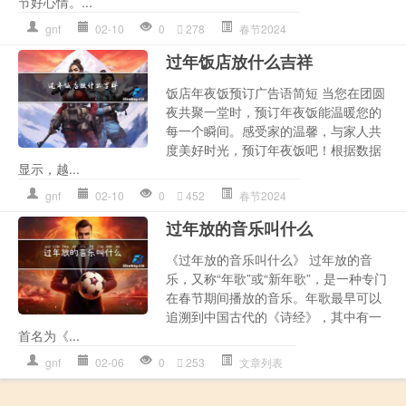
节好心情。...
gnf
02-10
0
278
春节2024
过年饭店放什么吉祥
饭店年夜饭预订广告语简短 当您在团圆
夜共聚一堂时，预订年夜饭能温暖您的
每一个瞬间。感受家的温馨，与家人共
度美好时光，预订年夜饭吧！根据数据
显示，越...
gnf
02-10
0
452
春节2024
过年放的音乐叫什么
《过年放的音乐叫什么》 过年放的音
乐，又称“年歌”或“新年歌”，是一种专门
在春节期间播放的音乐。年歌最早可以
追溯到中国古代的《诗经》，其中有一
首名为《...
gnf
02-06
0
253
文章列表