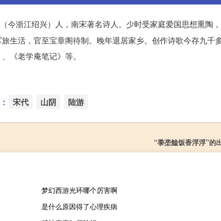
（今浙江绍兴）人，南宋著名诗人。少时受家庭爱国思想熏陶，
军旅生活，官至宝章阁待制。晚年退居家乡。创作诗歌今存九千
》、《老学庵笔记》等。
：
宋代
山阴
陆游
“黍垄饁饭香浮浮”的
梦幻西游光环哪个厉害啊
是什么原因得了心理疾病