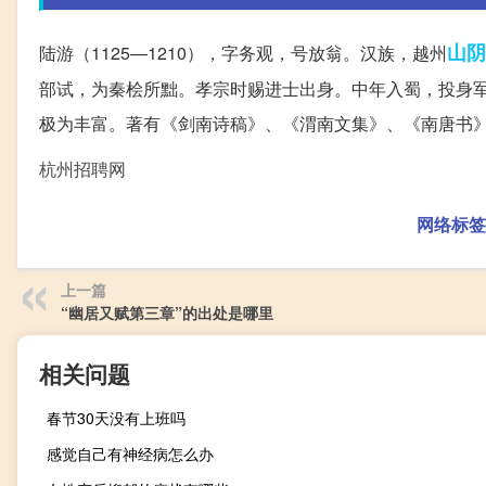
山阴
陆游（1125—1210），字务观，号放翁。汉族，越州
部试，为秦桧所黜。孝宗时赐进士出身。中年入蜀，投身
极为丰富。著有《剑南诗稿》、《渭南文集》、《南唐书
杭州招聘网
网络标签
上一篇
“幽居又赋第三章”的出处是哪里
相关问题
春节30天没有上班吗
感觉自己有神经病怎么办