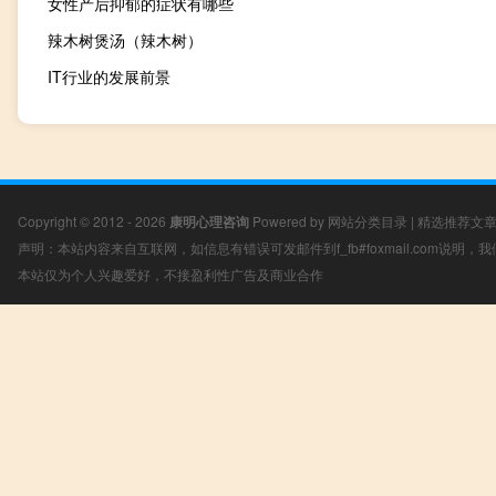
女性产后抑郁的症状有哪些
辣木树煲汤（辣木树）
IT行业的发展前景
Copyright © 2012 - 2026
康明心理咨询
Powered by
网站分类目录
|
精选推荐文
声明：本站内容来自互联网，如信息有错误可发邮件到f_fb#foxmail.com说明
本站仅为个人兴趣爱好，不接盈利性广告及商业合作