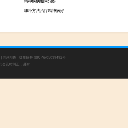
精神疾病如何治好
哪种方法治疗精神病好
章
|
网站地图
|
疑难解答
陕ICP备05039492号
，我们会及时纠正，谢谢