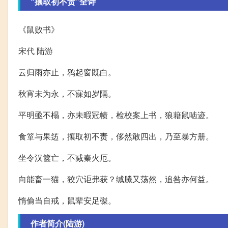
“攘取初不责”全诗
《鼠败书》
宋代 陆游
云归雨亦止，鸦起窗既白。
秋宵未为永，不寐如岁隔。
平明亟不榻，亦未暇冠帻，检校案上书，狼藉鼠啮迹。
食箪与果笾，攘取初不责，侈然敢四出，乃至暴方册。
坐令汉箧亡，不减秦火厄。
向能畜一猫，狡穴讵弗获？缄縢又荡然，追咎亦何益。
惰偷当自戒，鼠辈安足磔。
作者简介(陆游)