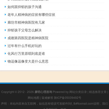
如何跟抑郁的孩子沟通
老年人精神病的症状有哪些症状
廊坊市精神病医院有几家
抑郁孩子父母怎么解决
成都第四医院是精神病医院
过年有什么手机好玩的
化风行万里原唱到底是谁
物远像远像变大是什么意思
Copyright © 2012 - 2026
康明心理咨询
Powered by
网站分类目录
|
精选推荐文章
|
网站地图
|
疑难解答
陕ICP备05039492号
声明：本站内容来自互联网，如信息有错误可发邮件到f_fb#foxmail.com说明，我们