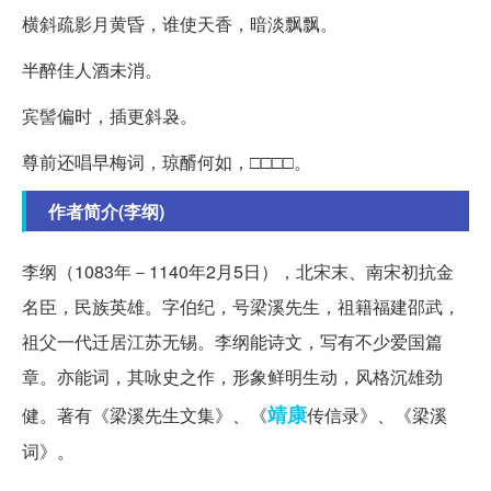
横斜疏影月黄昏，谁使天香，暗淡飘飘。
半醉佳人酒未消。
宾髻偏时，插更斜袅。
尊前还唱早梅词，琼醑何如，□□□□。
作者简介(李纲)
李纲（1083年－1140年2月5日），北宋末、南宋初抗金
名臣，民族英雄。字伯纪，号梁溪先生，祖籍福建邵武，
祖父一代迁居江苏无锡。李纲能诗文，写有不少爱国篇
章。亦能词，其咏史之作，形象鲜明生动，风格沉雄劲
靖康
健。著有《梁溪先生文集》、《
传信录》、《梁溪
词》。