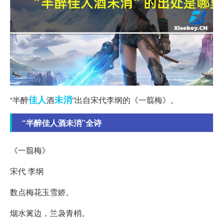
佳人
未消
“半醉
酒
”出自宋代李纲的《一翦梅》。
“半醉佳人酒未消”全诗
《一翦梅》
宋代 李纲
数点梅花玉雪娇。
烟水篱边，兰袅青梢。