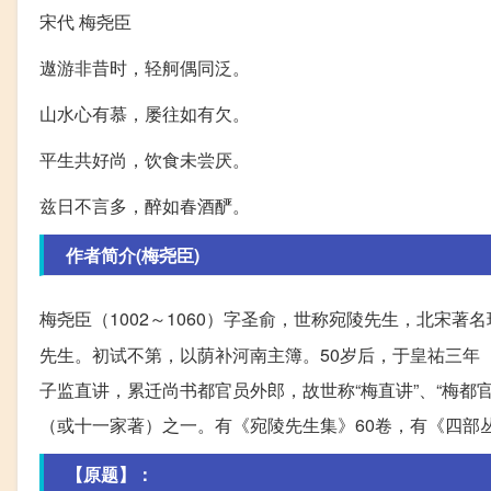
宋代 梅尧臣
遨游非昔时，轻舸偶同泛。
山水心有慕，屡往如有欠。
平生共好尚，饮食未尝厌。
兹日不言多，醉如春酒酽。
作者简介(梅尧臣)
梅尧臣（1002～1060）字圣俞，世称宛陵先生，北宋著
先生。初试不第，以荫补河南主簿。50岁后，于皇祐三年
子监直讲，累迁尚书都官员外郎，故世称“梅直讲”、“梅
（或十一家著）之一。有《宛陵先生集》60卷，有《四部
【原题】：