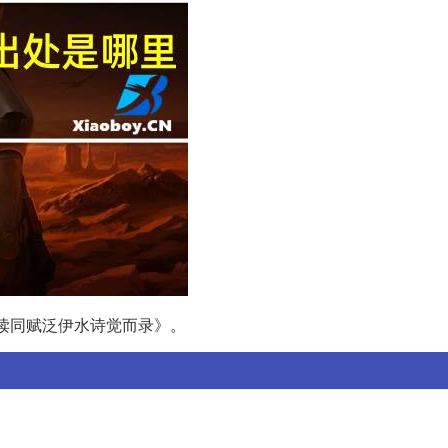
读同赋泛伊水诗觉而录》。