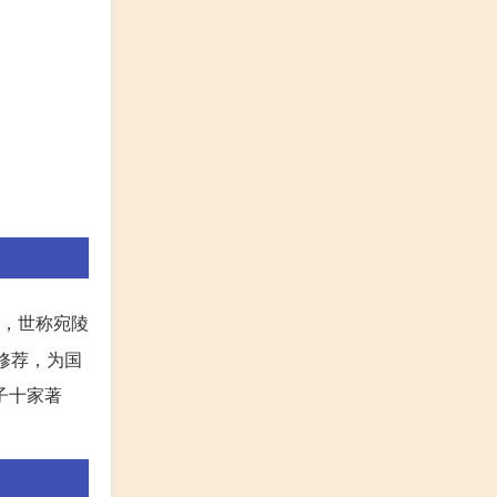
，世称宛陵
修荐，为国
子十家著