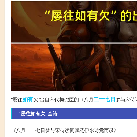
如有
二十七日
“屡往
欠”出自宋代梅尧臣的《八月
梦与宋侍
“屡往如有欠”全诗
《八月二十七日梦与宋侍读同赋泛伊水诗觉而录》