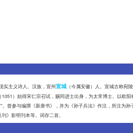
宣城
名现实主义诗人。汉族，宣州
（今属安徽）人。宣城古称宛陵
（1051）始得宋仁宗召试，赐同进士出身，为太常博士。以欧阳
都官”。曾参与编撰《新唐书》，并为《孙子兵法》作注，所注为孙
丛刊》影明刊本等。词存二首。