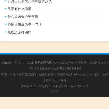
补身份证最快几天加急多少钱
岳阳有什么商场
什么原因会心里疾病
心情愉快最简单一句话
焦虑怎么样治疗
Copyright © 2012 - 2026
康明心理咨询
Powered by
网站分类目录
|
精选推荐文章
|
网站地图
|
疑难解答
陕ICP备05039492号
声明：本站内容来自互联网，如信息有错误可发邮件到f_fb#foxmail.com说明，我们
会及时纠正，谢谢
本站仅为个人兴趣爱好，不接盈利性广告及商业合作
小男孩