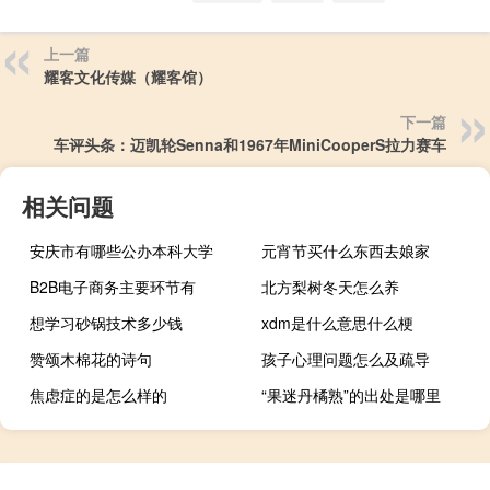
上一篇
耀客文化传媒（耀客馆）
下一篇
车评头条：迈凯轮Senna和1967年MiniCooperS拉力赛车
相关问题
安庆市有哪些公办本科大学
元宵节买什么东西去娘家
B2B电子商务主要环节有
北方梨树冬天怎么养
想学习砂锅技术多少钱
xdm是什么意思什么梗
赞颂木棉花的诗句
孩子心理问题怎么及疏导
焦虑症的是怎么样的
“果迷丹橘熟”的出处是哪里