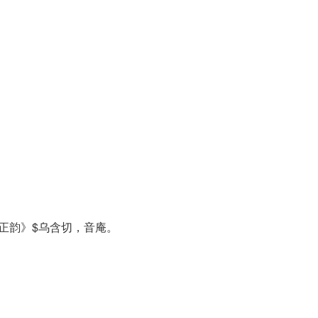
正韵》$乌含切，音庵。