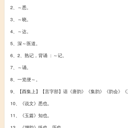
2、～悉。
3、～晓。
4、～达。
5、深～医道。
6、2、熟记，背诵 ：～记。
7、～诵。
8、一览便～。
9、【酉集上】【言字部】谙《唐韵》《集韵》《韵会》《
10、《说文》悉也。
11、《玉篇》知也。
12、《增韵》练也，历也。