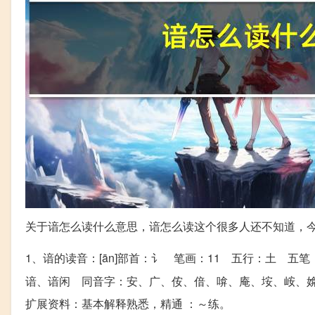
关于谙怎么读什么意思，谙怎么读这个很多人还不知道，
1、谙的读音：[ān]部首：讠 笔画：11 五行：土 五笔
谙、谙闲 同音字：安、广、侒、偣、啽、庵、垵、峖、
扩展资料：基本解释熟悉，精通 ：～练。