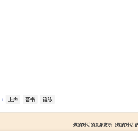
：
上声
晋书
谙练
煤的对话的意象赏析（煤的对话 