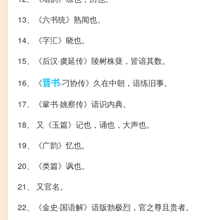
13、《六书统》熟闻也。
14、《字汇》晓也。
15、《后汉·虞延传》陵树株蘖，皆谙其数。
晋书
16、《
·刁协传》久在中朝，谙练旧事。
17、《軰书·姚察传》谙识内典。
18、 又《玉篇》记也，诵也，大声也。
19、《广韵》忆也。
20、《类篇》讽也。
21、 又官名。
22、《金史·国语解》谙版勃极烈，官之尊且贵者。