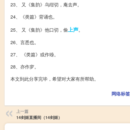
23、 又《集韵》乌绀切，庵去声。
24、《类篇》背诵也。
上声
25、 又《集韵》他口切，偷
。
26、言悉也。
27、 《类篇》或作竧。
28、亦作穸。
本文到此分享完毕，希望对大家有所帮助。
网络标签
上一篇
14剑姬直播间（14剑姬）