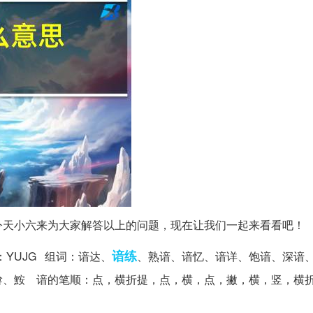
今天小六来为大家解答以上的问题，现在让我们一起来看看吧！
谙练
：YUJG 组词：谙达、
、熟谙、谙忆、谙详、饱谙、深谙
媕、鮟 谙的笔顺：点，横折提，点，横，点，撇，横，竖，横