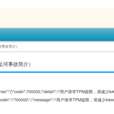
河事故简介）
车坠河事故简介）
response":"{\"code\":700002,\"detail\":\"用户请求TPM超限，请减
\":{\"code\":\"700002\",\"message\":\"用户请求TPM超限，请减少t