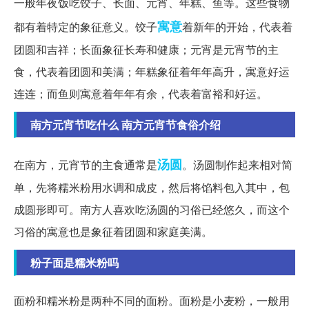
一般年夜饭吃饺子、长面、元宵、年糕、鱼等。这些食物
寓意
都有着特定的象征意义。饺子
着新年的开始，代表着
团圆和吉祥；长面象征长寿和健康；元宵是元宵节的主
食，代表着团圆和美满；年糕象征着年年高升，寓意好运
连连；而鱼则寓意着年年有余，代表着富裕和好运。
南方元宵节吃什么 南方元宵节食俗介绍
汤圆
在南方，元宵节的主食通常是
。汤圆制作起来相对简
单，先将糯米粉用水调和成皮，然后将馅料包入其中，包
成圆形即可。南方人喜欢吃汤圆的习俗已经悠久，而这个
习俗的寓意也是象征着团圆和家庭美满。
粉子面是糯米粉吗
面粉和糯米粉是两种不同的面粉。面粉是小麦粉，一般用