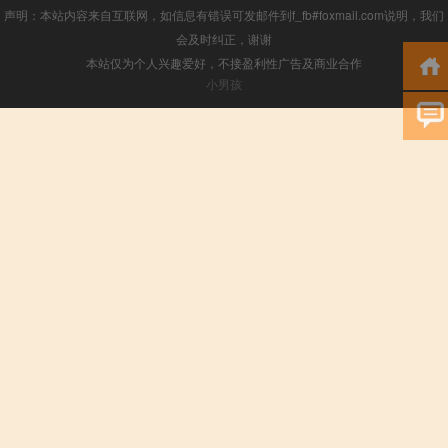
声明：本站内容来自互联网，如信息有错误可发邮件到f_fb#foxmail.com说明，我们
会及时纠正，谢谢
本站仅为个人兴趣爱好，不接盈利性广告及商业合作
小男孩