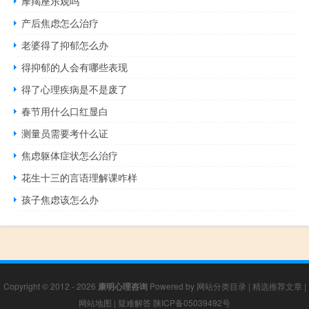
摩羯座乐观吗
产后焦虑怎么治疗
老婆得了抑郁怎么办
得抑郁的人会有哪些表现
得了心理疾病是不是废了
春节用什么口红显白
测量员需要考什么证
焦虑躯体症状怎么治疗
花生十三的言语理解课咋样
孩子焦虑该怎么办
Copyright © 2012 - 2026
康明心理咨询
Powered by
网站分类目录
|
精选推荐文章
|
网站地图
|
疑难解答
陕ICP备05039492号