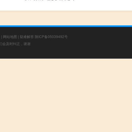
章
|
网站地图
|
疑难解答
陕ICP备05039492号
，我们会及时纠正，谢谢