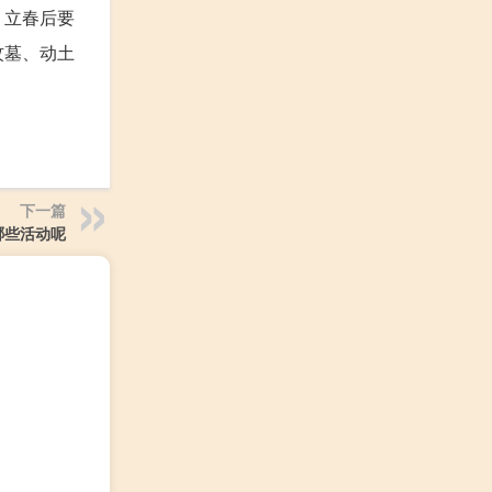
，立春后要
坟墓、动土
下一篇
哪些活动呢