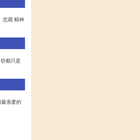
、悲观 精神
一切都只是
们最亲爱的