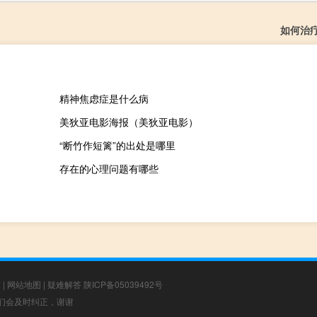
如何治
精神焦虑症是什么病
美狄亚电影海报（美狄亚电影）
“断竹作短篱”的出处是哪里
存在的心理问题有哪些
章
|
网站地图
|
疑难解答
陕ICP备05039492号
，我们会及时纠正，谢谢