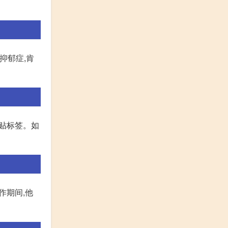
抑郁症,肯
子贴标签。如
作期间,他