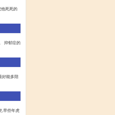
把他死死的
。 抑郁症的
最好能多陪
突,早些年虎