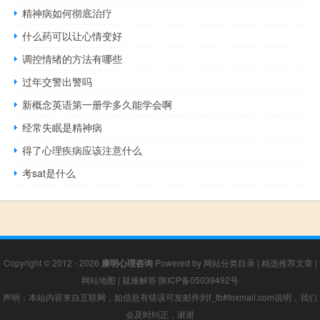
精神病如何彻底治疗
什么药可以让心情变好
调控情绪的方法有哪些
过年交警出警吗
新概念英语第一册学多久能学会啊
经常失眠是精神病
得了心理疾病应该注意什么
考sat是什么
Copyright © 2012 - 2026
康明心理咨询
Powered by
网站分类目录
|
精选推荐文章
|
网站地图
|
疑难解答
陕ICP备05039492号
声明：本站内容来自互联网，如信息有错误可发邮件到f_fb#foxmail.com说明，我们
会及时纠正，谢谢