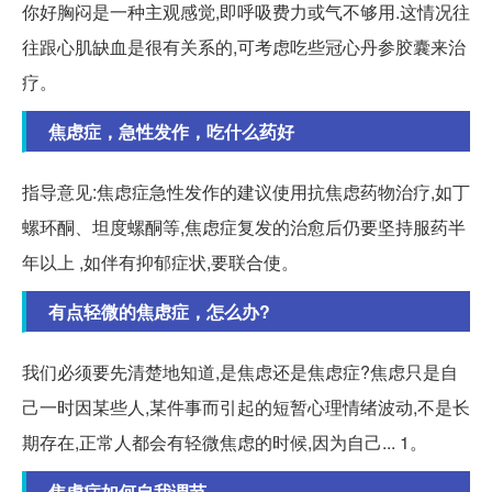
你好胸闷是一种主观感觉,即呼吸费力或气不够用.这情况往
往跟心肌缺血是很有关系的,可考虑吃些冠心丹参胶囊来治
疗。
焦虑症，急性发作，吃什么药好
指导意见:焦虑症急性发作的建议使用抗焦虑药物治疗,如丁
螺环酮、坦度螺酮等,焦虑症复发的治愈后仍要坚持服药半
年以上 ,如伴有抑郁症状,要联合使。
有点轻微的焦虑症，怎么办?
我们必须要先清楚地知道,是焦虑还是焦虑症?焦虑只是自
己一时因某些人,某件事而引起的短暂心理情绪波动,不是长
期存在,正常人都会有轻微焦虑的时候,因为自己... 1。
焦虑症如何自我调节