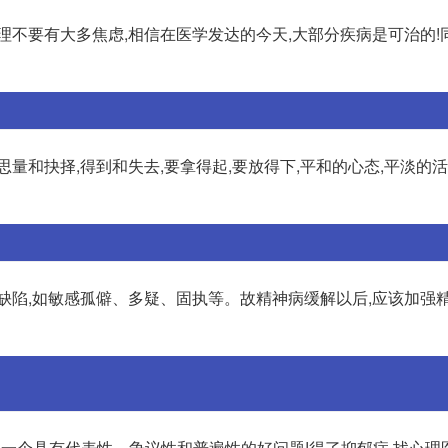
理不要有大多焦虑,相信在医学发达的今天,大部分疾病是可治的!
,思量和抉择,得到和失去,要拿得起,要放得下,平和的心态,平淡的活
缺陷,如敏感孤僻、多疑、固执等。故精神病缓解以后,应该加强
出了一个具有代表性、争议性和普遍性的好问题!得了抑郁症,找心