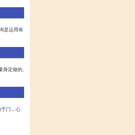
咨询是运用有
量身定做的,
... 心