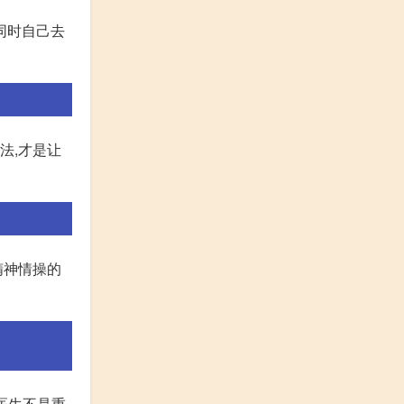
同时自己去
法,才是让
精神情操的
理医生不是重