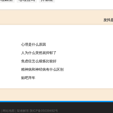
发抖
心理是什么原因
人为什么突然就抑郁了
焦虑症怎么锻炼比较好
精神病和神经病有什么区别
贴吧拜年
章
|
网站地图
|
疑难解答
陕ICP备05039492号