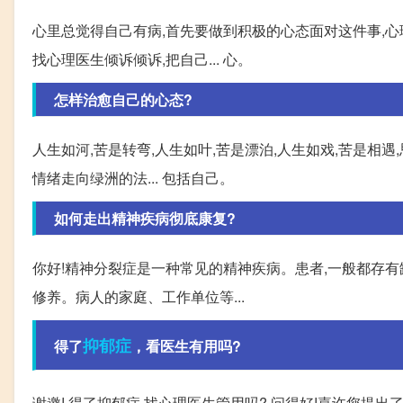
心里总觉得自己有病,首先要做到积极的心态面对这件事,心
找心理医生倾诉倾诉,把自己... 心。
怎样治愈自己的心态?
人生如河,苦是转弯,人生如叶,苦是漂泊,人生如戏,苦是相遇
情绪走向绿洲的法... 包括自己。
如何走出精神疾病彻底康复?
你好!精神分裂症是一种常见的精神疾病。患者,一般都存有
修养。病人的家庭、工作单位等...
抑郁症
得了
，看医生有用吗?
谢邀! 得了抑郁症,找心理医生管用吗? 问得好!嘉许您提