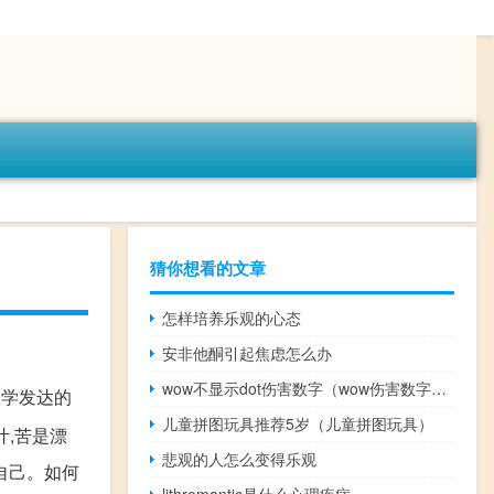
猜你想看的文章
怎样培养乐观的心态
安非他酮引起焦虑怎么办
wow不显示dot伤害数字（wow伤害数字不显示）
医学发达的
儿童拼图玩具推荐5岁（儿童拼图玩具）
叶,苦是漂
悲观的人怎么变得乐观
括自己。如何
lithromantic是什么心理疾病