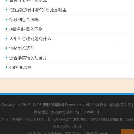
农民春节种什么南瓜
“空山微凉路不滑”的出处是哪里
招联利息合法吗
树鼩和松鼠的区别
大学生心理问题有什么
情绪怎么调节
适合学英语的动画片
dnf抱抱攻略
Copyright © 2012 - 2026
康明心理咨询
Powered by
网站分类目录
|
精选推荐文章
|
网站地图
|
疑难解答
陕ICP备05039492号
声明：本站内容来自互联网，如信息有错误可发邮件到f_fb#foxmail.com说明，我们
会及时纠正，谢谢
本站仅为个人兴趣爱好，不接盈利性广告及商业合作