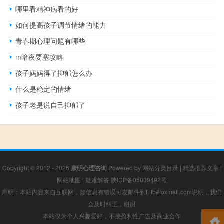
哪里看精神病看的好
如何提高孩子调节情绪的能力
青春期心理问题有哪些
m暗夜要塞攻略
孩子妈妈得了抑郁怎么办
什么是稳定的情绪
孩子老是说自己抑郁了
Copyright © 2012 - 2026
康明心理咨询
Powered by
网站分类目录
|
精选推荐文章
|
网站地图
|
疑难解答
陕ICP备05039492号
声明：本站内容来自互联网，如信息有错误可发邮件到f_fb#foxmail.com说明，我们
会及时纠正，谢谢
本站仅为个人兴趣爱好，不接盈利性广告及商业合作