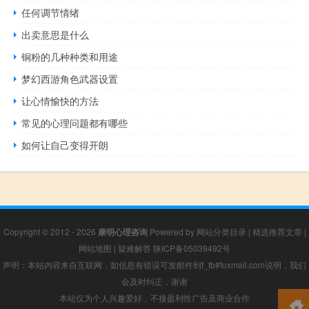
任何调节情绪
出卖意思是什么
铜粉的几种种类和用途
梦幻西游角色武器设置
让心情愉快的方法
常见的心理问题都有哪些
如何让自己变得开朗
Copyright © 2012 - 2026
康明心理咨询
Powered by
网站分类目录
|
精选推荐文章
|
网站地图
|
疑难解答
陕ICP备05039492号
声明：本站内容来自互联网，如信息有错误可发邮件到f_fb#foxmail.com说明，我们
会及时纠正，谢谢
本站仅为个人兴趣爱好，不接盈利性广告及商业合作