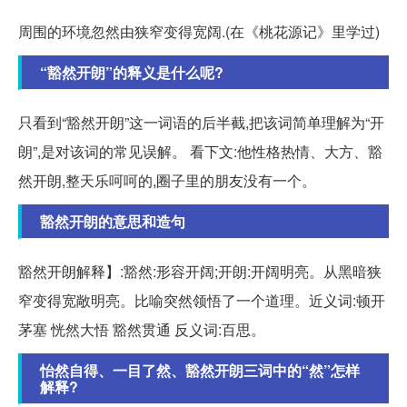
周围的环境忽然由狭窄变得宽阔.(在《桃花源记》里学过)
“豁然开朗”的释义是什么呢?
只看到“豁然开朗”这一词语的后半截,把该词简单理解为“开
朗”,是对该词的常见误解。 看下文:他性格热情、大方、豁
然开朗,整天乐呵呵的,圈子里的朋友没有一个。
豁然开朗的意思和造句
豁然开朗解释】:豁然:形容开阔;开朗:开阔明亮。从黑暗狭
窄变得宽敞明亮。比喻突然领悟了一个道理。近义词:顿开
茅塞 恍然大悟 豁然贯通 反义词:百思。
怡然自得、一目了然、豁然开朗三词中的“然”怎样
解释?