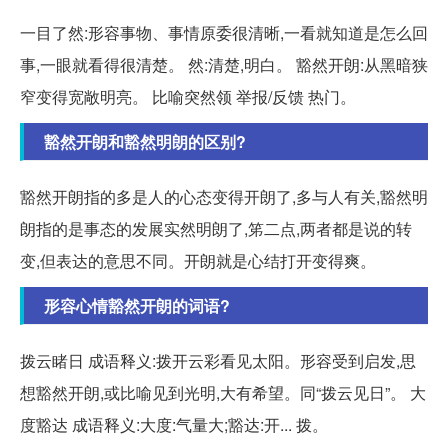
一目了然:形容事物、事情原委很清晰,一看就知道是怎么回
事,一眼就看得很清楚。 然:清楚,明白。 豁然开朗:从黑暗狭
窄变得宽敞明亮。 比喻突然领 举报/反馈 热门。
豁然开朗和豁然明朗的区别?
豁然开朗指的多是人的心态变得开朗了,多与人有关,豁然明
朗指的是事态的发展实然明朗了,笫二点,两者都是说的转
变,但表达的意思不同。开朗就是心结打开变得爽。
形容心情豁然开朗的词语?
拨云睹日 成语释义:拨开云彩看见太阳。形容受到启发,思
想豁然开朗,或比喻见到光明,大有希望。同“拨云见日”。 大
度豁达 成语释义:大度:气量大;豁达:开... 拨。