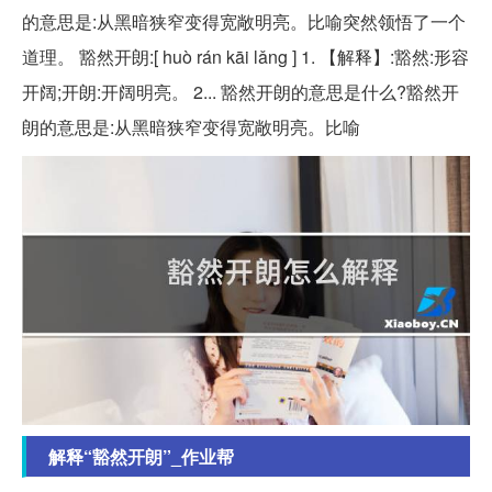
的意思是:从黑暗狭窄变得宽敞明亮。比喻突然领悟了一个
道理。 豁然开朗:[ huò rán kāi lǎng ] 1. 【解释】:豁然:形容
开阔;开朗:开阔明亮。 2... 豁然开朗的意思是什么?豁然开
朗的意思是:从黑暗狭窄变得宽敞明亮。比喻
解释“豁然开朗”_作业帮