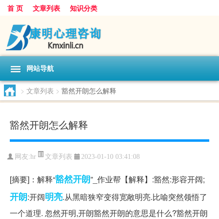
首 页
文章列表
知识分类
网站导航
>
文章列表
>
豁然开朗怎么解释
豁然开朗怎么解释
文章列表
网友:
hr
2023-01-10 03:41:08
豁然开朗
[摘要]：解释“
”_作业帮【解释】:豁然:形容开阔;
开朗
明亮
:开阔
.从黑暗狭窄变得宽敞明亮.比喻突然领悟了
一个道理. 忽然开明,开朗豁然开朗的意思是什么?豁然开朗