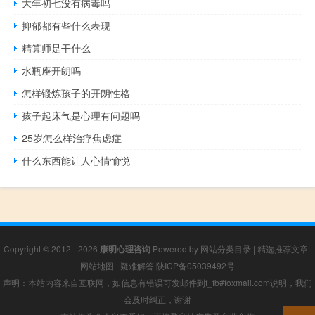
大年初七没有病毒吗
抑郁都有些什么表现
精算师是干什么
水瓶座开朗吗
怎样锻炼孩子的开朗性格
孩子起床气是心理有问题吗
25岁怎么样治疗焦虑症
什么东西能让人心情愉悦
Copyright © 2012 - 2026
康明心理咨询
Powered by
网站分类目录
|
精选推荐文章
|
网站地图
|
疑难解答
陕ICP备05039492号
声明：本站内容来自互联网，如信息有错误可发邮件到f_fb#foxmail.com说明，我们
会及时纠正，谢谢