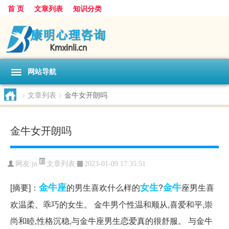
首 页
文章列表
知识分类
网站导航
>
文章列表
>
金牛女开朗吗
金牛女开朗吗
文章列表
网友:
jn
2023-01-09 17:35:51
金牛座
女生
金牛
[摘要]：
的男生喜欢什么样的
?
座男生喜
欢温柔、乖巧的女生。 金牛男个性温和顺从,喜爱和平,崇
尚和睦,性格沉稳,与金牛座男生恋爱真的很舒服。 与金牛