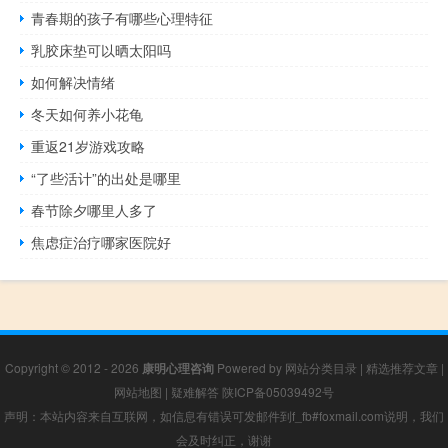
青春期的孩子有哪些心理特征
乳胶床垫可以晒太阳吗
如何解决情绪
冬天如何养小花龟
重返21岁游戏攻略
“了些活计”的出处是哪里
春节除夕哪里人多了
焦虑症治疗哪家医院好
Copyright © 2012 - 2026
康明心理咨询
Powered by
网站分类目录
|
精选推荐文章
|
网站地图
|
疑难解答
陕ICP备05039492号
声明：本站内容来自互联网，如信息有错误可发邮件到f_fb#foxmail.com说明，我们
会及时纠正，谢谢