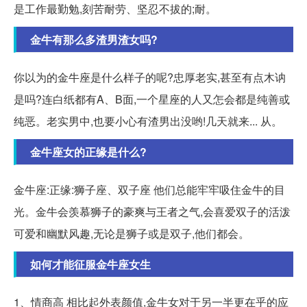
是工作最勤勉,刻苦耐劳、坚忍不拔的;耐。
金牛有那么多渣男渣女吗?
你以为的金牛座是什么样子的呢?忠厚老实,甚至有点木讷
是吗?连白纸都有A、B面,一个星座的人又怎会都是纯善或
纯恶。老实男中,也要小心有渣男出没哟!几天就来... 从。
金牛座女的正缘是什么?
金牛座:正缘:狮子座、双子座 他们总能牢牢吸住金牛的目
光。金牛会羡慕狮子的豪爽与王者之气,会喜爱双子的活泼
可爱和幽默风趣,无论是狮子或是双子,他们都会。
如何才能征服金牛座女生
1、情商高 相比起外表颜值,金牛女对于另一半更在乎的应