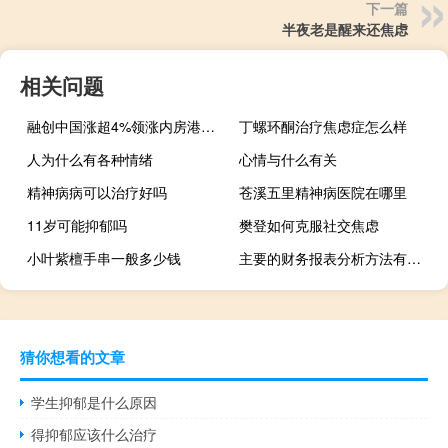
下一篇
半夜老是醒来还焦虑
相关问题
融创中国涨超4%领涨内房港股 公司境外债重组获香港法院批准
丁螺环酮治疗焦虑症怎么样
人为什么有各种情绪
心情与什么有关
精神病病可以治疗好吗
苍溪五里精神病医院在哪里
11岁可能抑郁吗
樊登如何克服社交焦虑
小叶紫檀手串一般多少钱
主要的财务报表分析方法有哪些（财务报表分析方法有哪些）
猜你想看的文章
学生抑郁是什么原因
得抑郁应该什么治疗