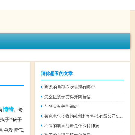
猜你想看的文章
焦虑的典型症状表现有哪些
怎么让孩子变得开朗自信
与冬天有关的词语
情绪
有
。每
莱克电气：收购苏州利华科技有限公司96.5455%股权
育孩子?孩子
不停的胡言乱语是什么精神病
常会发脾气,
孩子的心理问题如何疏导