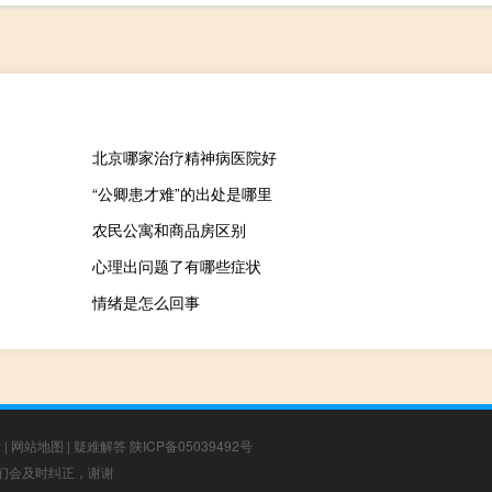
北京哪家治疗精神病医院好
“公卿患才难”的出处是哪里
农民公寓和商品房区别
心理出问题了有哪些症状
情绪是怎么回事
章
|
网站地图
|
疑难解答
陕ICP备05039492号
，我们会及时纠正，谢谢