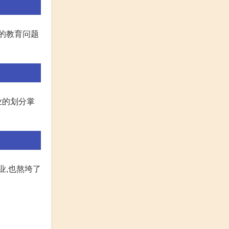
的教育问题
业的划分掌
业,也熬垮了