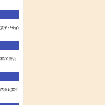
是孩子成长的
陈鹤琴曾说
会感觉到其中