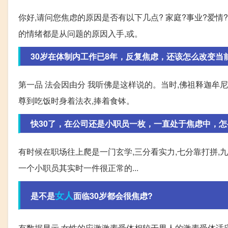
你好,请问您焦虑的原因是否有以下几点? 家庭?事业?爱情
的情绪都是从问题的原因入手,或。
30岁在体制内工作已8年，反复焦虑，还该怎么改变当
第一品 法会因由分 我听佛是这样说的。当时,佛祖释迦牟
尊到吃饭时身着法衣,捧着食钵。
快30了，在公司还是小职员一枚，一直处于焦虑中，怎
有时候在职场往上爬是一门玄学,三分看实力,七分靠打拼,
一个小职员其实时一件很正常的...
女人
是不是
面临30岁都会很焦虑?
有数据显示,女性的应激激素受体相较于男人的激素受体适