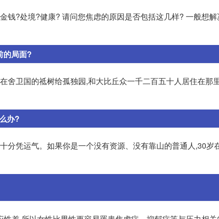
?金钱?处境?健康? 请问您焦虑的原因是否包括这几样? 一般想
前的局面?
尼在舍卫国的祗树给孤独园,和大比丘众一千二百五十人居住在那里
么办?
九十分凭运气。如果你是一个没有资源、没有靠山的普通人,30岁
应性差,所以女性比男性更容易罹患焦虑症、抑郁症等与压力相关