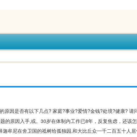
的原因是否有以下几点? 家庭?事业?爱情?金钱?处境?健康? 请
题的原因入手,或。30岁在体制内工作已8年，反复焦虑，还该
祖释迦牟尼在舍卫国的祗树给孤独园,和大比丘众一千二百五十人