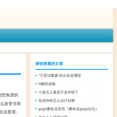
猜你想看的文章
“万里沈黎徼”的出处是哪里
H舞阳攻略
小孩怎么看是不是抑郁了
问您焦虑的
焦虑抑郁怎么治疗好啊
怎么改变当前
gogo攀枝花茶馆（攀枝花gogo论坛）
居住在那里。
为什么心理有问题