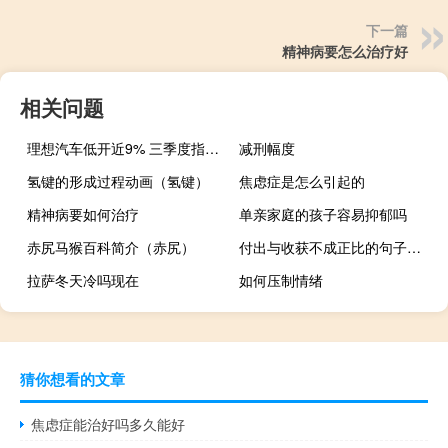
下一篇
精神病要怎么治疗好
相关问题
理想汽车低开近9% 三季度指引不及预期
减刑幅度
氢键的形成过程动画（氢键）
焦虑症是怎么引起的
精神病要如何治疗
单亲家庭的孩子容易抑郁吗
赤尻马猴百科简介（赤尻）
付出与收获不成正比的句子（付出与收获的名言）
拉萨冬天冷吗现在
如何压制情绪
猜你想看的文章
焦虑症能治好吗多久能好