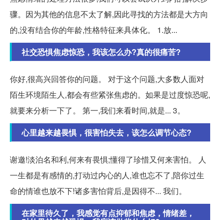
骤。因为其他的信息不太了解,因此寻找的方法都是大方向
的,没有结合你的年龄,性格特征来具体化。 1.放...
社交恐惧焦虑惊恐，我该怎么办?真的很痛苦?
你好,很高兴回答你的问题。 对于这个问题,大多数人面对
陌生环境陌生人,都会有些紧张焦虑的。如果是过度惊恐呢,
就要来分析一下了。 第一,我们来看时间,就是... 3。
心里越来越畏惧，很害怕失去，该怎么调节心态?
谢邀!淡泊名和利,何来有畏惧;懂得了珍惜又何来害怕。 人
一生都是有感情的,打动过内心的人,谁也忘不了,陪你过生
命的情谁也放不下!诸多害怕背后,是因得不... 我们。
在家里待久了，我感觉有点抑郁和焦虑，情绪差，