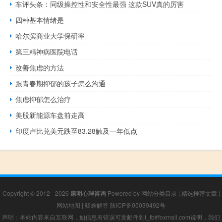
车评头条：同级操控性和安全性最强 这款SUV真的厉害
四种基本情绪是
哈尔滨商业大学保研率
第三精神病医院电话
改善焦虑的方法
跟青春期抑郁的孩子怎么沟通
焦虑抑郁怎么治疗
美股新能源车盘前走高
印度卢比兑美元跌至83.28触及一年低点
Copyright © 2012 - 2026
康明心理咨询
Powered by
网站分类目录
|
精选推荐文章
|
网站地图
|
疑难解答
陕ICP备05039492号
声明：本站内容来自互联网，如信息有错误可发邮件到f_fb#foxmail.com说明，我们