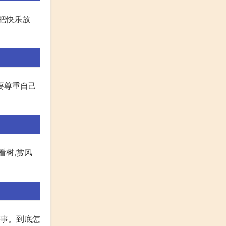
,把快乐放
要尊重自己
看树,赏风
的事。到底怎