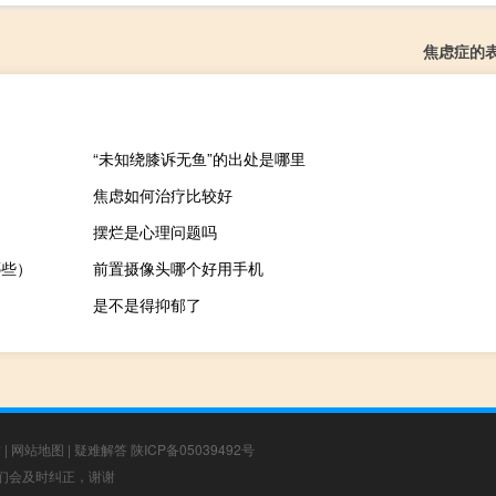
焦虑症的
“未知绕膝诉无鱼”的出处是哪里
焦虑如何治疗比较好
摆烂是心理问题吗
哪些）
前置摄像头哪个好用手机
是不是得抑郁了
章
|
网站地图
|
疑难解答
陕ICP备05039492号
，我们会及时纠正，谢谢