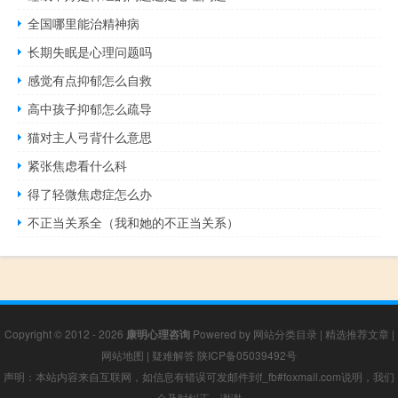
全国哪里能治精神病
长期失眠是心理问题吗
感觉有点抑郁怎么自救
高中孩子抑郁怎么疏导
猫对主人弓背什么意思
紧张焦虑看什么科
得了轻微焦虑症怎么办
不正当关系全（我和她的不正当关系）
Copyright © 2012 - 2026
康明心理咨询
Powered by
网站分类目录
|
精选推荐文章
|
网站地图
|
疑难解答
陕ICP备05039492号
声明：本站内容来自互联网，如信息有错误可发邮件到f_fb#foxmail.com说明，我们
会及时纠正，谢谢