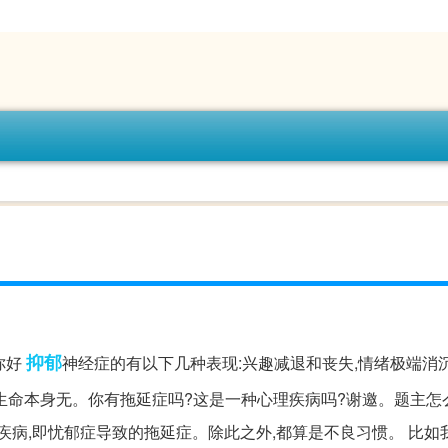
抑郁
你好
神经症的有以下几种表现:兴趣减退和丧失,情绪极端消
生命本身无。你有拖延症吗?这是一种心理疾病吗?谢邀。题主怎
疾病,即忧郁症导致的拖延症。除此之外,都算是不良习惯。 比如