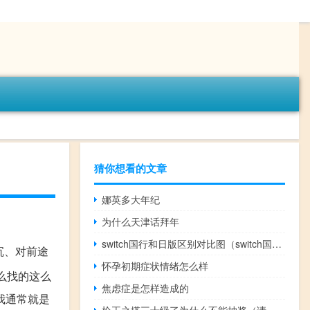
猜你想看的文章
娜英多大年纪
为什么天津话拜年
switch国行和日版区别对比图（switch国行和日版区别）
沉、对前途
怀孕初期症状情绪怎么样
么找的这么
焦虑症是怎样造成的
我通常就是
枪王之塔三十级了为什么不能抽奖（请问做t是什么意思）