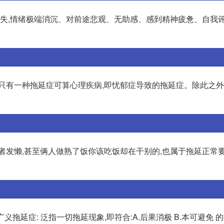
丧失,情绪极端消沉、对前途悲观、无助感、感到精神疲惫、自我
只有一种拖延症可算心理疾病,即忧郁症导致的拖延症。除此之外
者发懒,甚至俩人做熟了饭你该吃饭却在干别的,也属于拖延正常
广义拖延症: 泛指一切拖延现象,即符合:A.后果消极 B.本可避免 