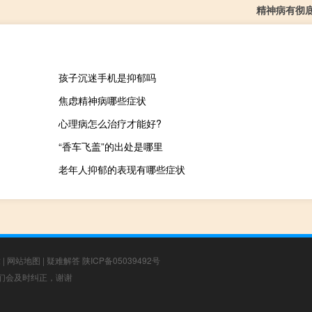
精神病有彻
孩子沉迷手机是抑郁吗
焦虑精神病哪些症状
心理病怎么治疗才能好?
“香车飞盖”的出处是哪里
老年人抑郁的表现有哪些症状
章
|
网站地图
|
疑难解答
陕ICP备05039492号
，我们会及时纠正，谢谢