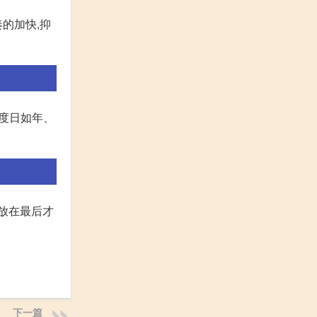
的加快,抑
、度日如年、
而放在最后才
下一篇