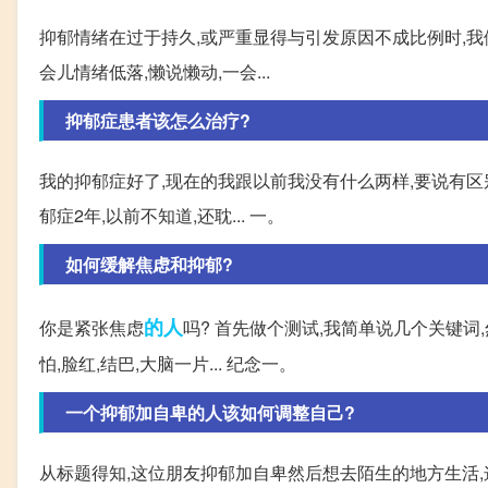
抑郁情绪在过于持久,或严重显得与引发原因不成比例时,
会儿情绪低落,懒说懒动,一会...
抑郁症患者该怎么治疗?
我的抑郁症好了,现在的我跟以前我没有什么两样,要说有区
郁症2年,以前不知道,还耽... 一。
如何缓解焦虑和抑郁?
的人
你是紧张焦虑
吗? 首先做个测试,我简单说几个关键词
怕,脸红,结巴,大脑一片... 纪念一。
一个抑郁加自卑的人该如何调整自己?
从标题得知,这位朋友抑郁加自卑然后想去陌生的地方生活