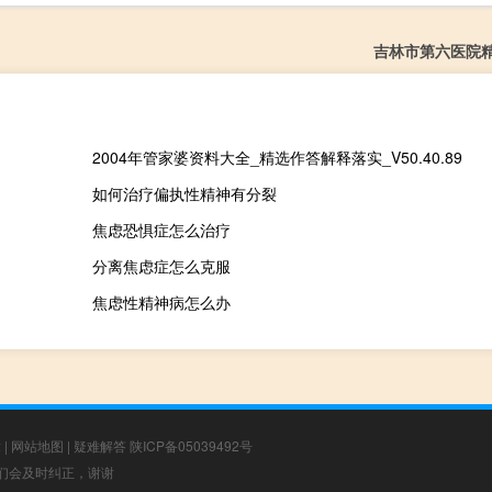
吉林市第六医院
2004年管家婆资料大全_精选作答解释落实_V50.40.89
如何治疗偏执性精神有分裂
焦虑恐惧症怎么治疗
分离焦虑症怎么克服
焦虑性精神病怎么办
章
|
网站地图
|
疑难解答
陕ICP备05039492号
，我们会及时纠正，谢谢