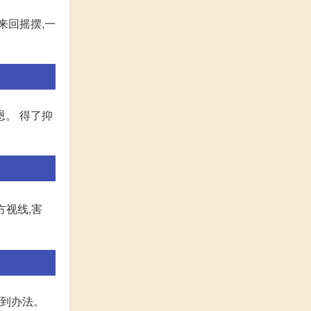
来回摇摆,一
恩。 得了抑
方视线,害
找到办法。