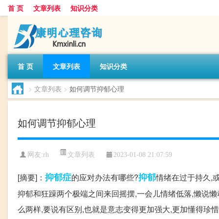
首 页
文章列表
知识分类
首 页
文章列表
知识分类
>
文章列表
>
如何调节抑郁心理
如何调节抑郁心理
文章列表
网友:
rh
2023-01-08 21:07:59
抑郁症
抑郁
[摘要]：
的应对办法有哪些?
情绪在过于持久,
抑郁和狂躁两个极端之间来回摇摆,一会儿情绪低落,懒说懒动
么两样,要说有区别,也就是意志变得更加强大,更加懂得珍惜眼