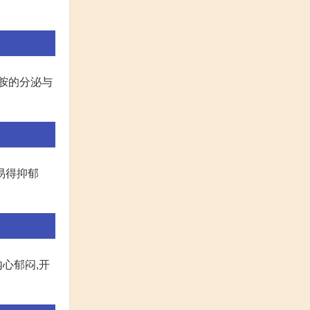
巴胺的分泌与
易得抑郁
心郁闷,开