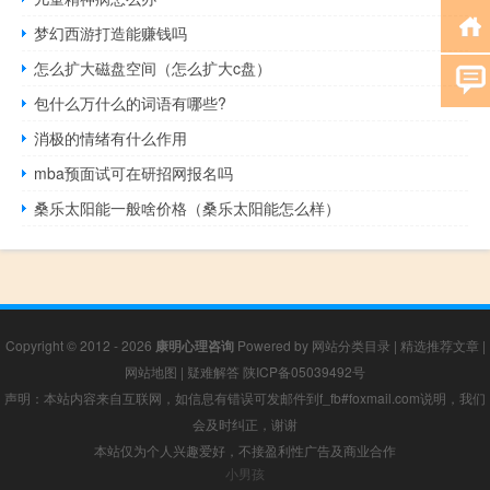
梦幻西游打造能赚钱吗
怎么扩大磁盘空间（怎么扩大c盘）
包什么万什么的词语有哪些?
消极的情绪有什么作用
mba预面试可在研招网报名吗
桑乐太阳能一般啥价格（桑乐太阳能怎么样）
Copyright © 2012 - 2026
康明心理咨询
Powered by
网站分类目录
|
精选推荐文章
|
网站地图
|
疑难解答
陕ICP备05039492号
声明：本站内容来自互联网，如信息有错误可发邮件到f_fb#foxmail.com说明，我们
会及时纠正，谢谢
本站仅为个人兴趣爱好，不接盈利性广告及商业合作
小男孩