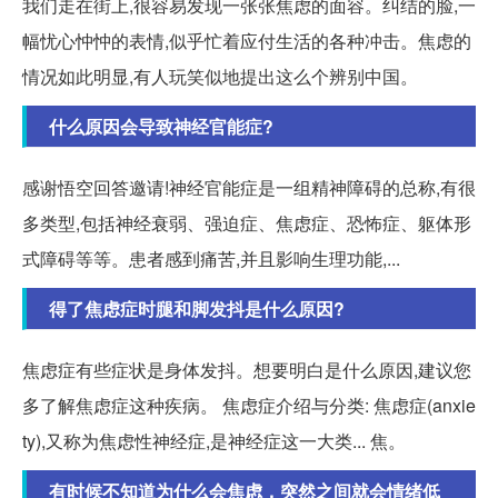
我们走在街上,很容易发现一张张焦虑的面容。纠结的脸,一
幅忧心忡忡的表情,似乎忙着应付生活的各种冲击。焦虑的
情况如此明显,有人玩笑似地提出这么个辨别中国。
什么原因会导致神经官能症?
感谢悟空回答邀请!神经官能症是一组精神障碍的总称,有很
多类型,包括神经衰弱、强迫症、焦虑症、恐怖症、躯体形
式障碍等等。患者感到痛苦,并且影响生理功能,...
得了焦虑症时腿和脚发抖是什么原因?
焦虑症有些症状是身体发抖。想要明白是什么原因,建议您
多了解焦虑症这种疾病。 焦虑症介绍与分类: 焦虑症(anxie
ty),又称为焦虑性神经症,是神经症这一大类... 焦。
有时候不知道为什么会焦虑，突然之间就会情绪低