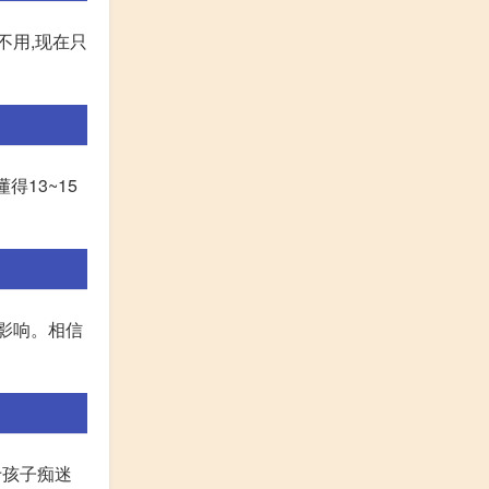
不用,现在只
得13~15
影响。相信
于孩子痴迷