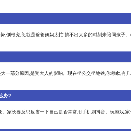
势,刨根究底,就是爸爸妈妈太忙,抽不出太多的时刻来陪同孩子
? 很大一部分原因,是受大人的影响。现在坐公交坐地铁,你瞅瞅,有
么办?
象。家长要反思反省一下自己是否常常用手机刷抖音、玩游戏,家