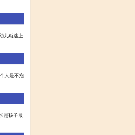
。幼儿就迷上
几个人是不抱
长是孩子最