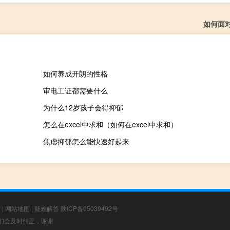
如何面
如何养成开朗的性格
审电工证都需要什么
为什么12岁孩子会得抑郁
怎么在excel中求和（如何在excel中求和）
焦虑抑郁怎么能快速好起来
章
|
网站地图
|
疑难解答
陕ICP备05039492号
，我们会及时纠正，谢谢