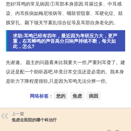
您好!耳鸣的常见病因:①耳部本身原因:耳屎过多、中耳感
染、内耳疾病如梅尼埃病等、咽鼓管阻塞、耳硬化症、鼓
膜穿孔、颞下颌关节紊乱综合征等及耳部自身老化的。
求助:耳鸣已经有四年，最近因为考研压力大，更严
重，右耳蝉鸣的声音高分贝响声持续不断，每天如
此，怎么?
先谢邀。 题主的问题看来比我要大一些,严重到耳聋了。建
议还是配一个助听器吧,毕竟日常交流还是必需的。我本身
是听力下降程度很轻,只是因为耳鸣无法分辨一些。
网络标签：
您的
焦虑
病因
上一篇
焦虑去医院的哪个科治疗