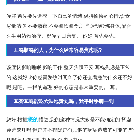
你好!首先要先调整一下自己的情绪,保持愉快的心情,饮食
尽量清淡,不要熬夜,不要暴饮暴食,适当运动锻炼身体,配合
医生用药物治疗。祝你早日康复。 你好!首先要先。
耳鸣脑鸣的人，为什么经常容易焦虑呢?
该症状影响睡眠,影响工作,整天焦躁不安 耳鸣焦虑是正常
的,这就好比你感冒发热时间久了你还会着急为什么还不好
呢,是吧。一样的道理,好的心态是非常重要的。 耳。
耳聋耳鸣能吃六味地黄丸吗，我平时手脚一到
您的
您好,根据
描述,您的这种情况大多是不能确定的,肾虚
会造成耳鸣,但是并不排除是有其他的病症造成的可能的,些
耳鸣病人伴有听力下降,有些听力正。