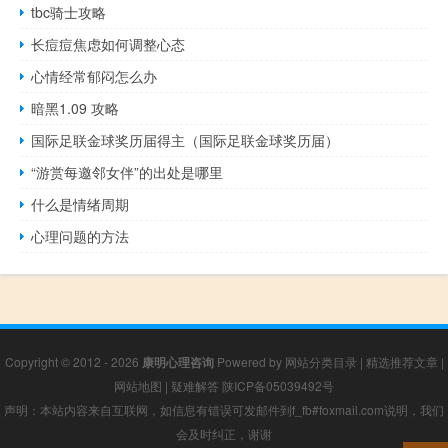
tbc骑士攻略
长痘痘焦虑如何调整心态
心情经常郁闷怎么办
暗黑1.09 攻略
国际足联金球奖历届得主（国际足联金球奖历届）
“游赏每邀邻女伴”的出处是哪里
什么是情绪周期
心理问题的方法
Copyright © 2012 - 2026
康明心理咨询
Powered by
网站分类目录
|
精选推荐文章
|
网站地图
|
疑难解答
陕ICP备05039492号
声明：本站内容来自互联网，如信息有错误可发邮件到f_fb#foxmail.com说明，我们
会及时纠正，谢谢