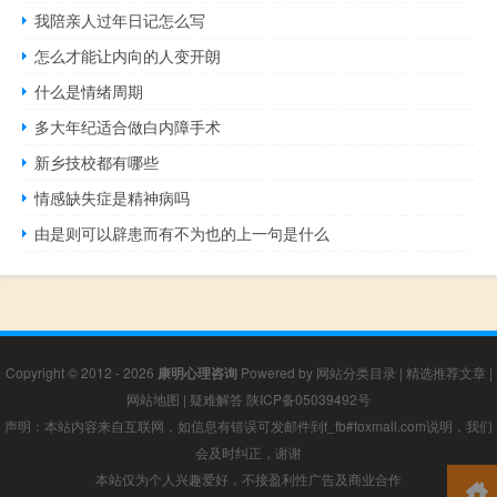
我陪亲人过年日记怎么写
怎么才能让内向的人变开朗
什么是情绪周期
多大年纪适合做白内障手术
新乡技校都有哪些
情感缺失症是精神病吗
由是则可以辟患而有不为也的上一句是什么
Copyright © 2012 - 2026
康明心理咨询
Powered by
网站分类目录
|
精选推荐文章
|
网站地图
|
疑难解答
陕ICP备05039492号
声明：本站内容来自互联网，如信息有错误可发邮件到f_fb#foxmail.com说明，我们
会及时纠正，谢谢
本站仅为个人兴趣爱好，不接盈利性广告及商业合作