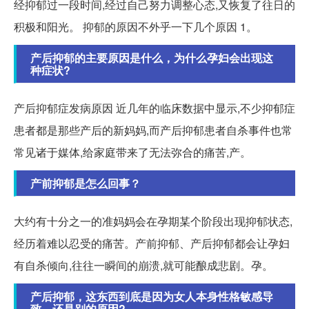
经抑郁过一段时间,经过自己努力调整心态,又恢复了往日的
积极和阳光。 抑郁的原因不外乎一下几个原因 1。
产后抑郁的主要原因是什么，为什么孕妇会出现这
种症状?
产后抑郁症发病原因 近几年的临床数据中显示,不少抑郁症
患者都是那些产后的新妈妈,而产后抑郁患者自杀事件也常
常见诸于媒体,给家庭带来了无法弥合的痛苦,产。
产前抑郁是怎么回事？
大约有十分之一的准妈妈会在孕期某个阶段出现抑郁状态,
经历着难以忍受的痛苦。产前抑郁、产后抑郁都会让孕妇
有自杀倾向,往往一瞬间的崩溃,就可能酿成悲剧。孕。
产后抑郁，这东西到底是因为女人本身性格敏感导
致，还是别的原因?