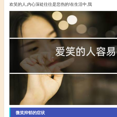
欢笑的人,内心深处往往是悲伤的!在生活中,我
微笑抑郁的症状