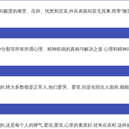
极度的痛苦、压抑、忧愁和悲哀,外在表面却若无其事,而带“微笑
分裂等所有所谓心理、精神疾病的真相与解决之道 心理和精神
的,绝大多数都是正常人,他们爱哭、爱笑,但是在陌生人面前,都
,这是每个人的脾气,爱说,爱笑,心里的素质好,优奇在农村,这样