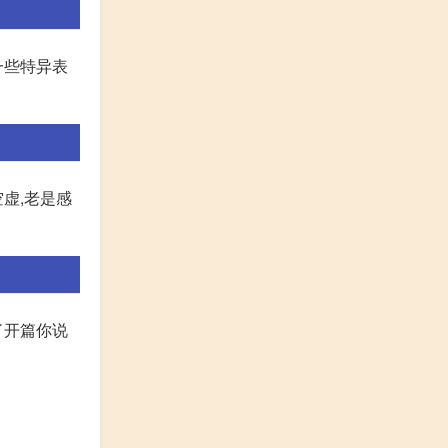
一些特异表
虚,老是感
了开篇你说