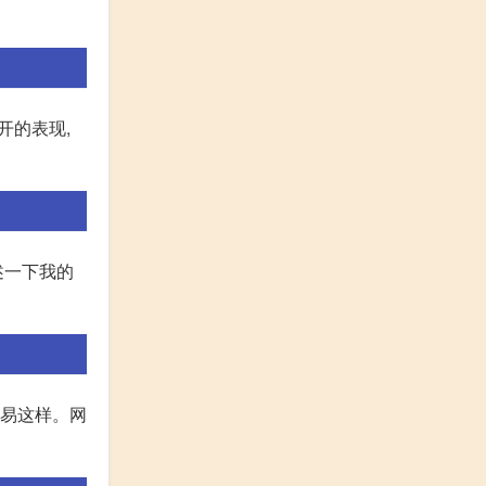
开的表现,
述一下我的
容易这样。网