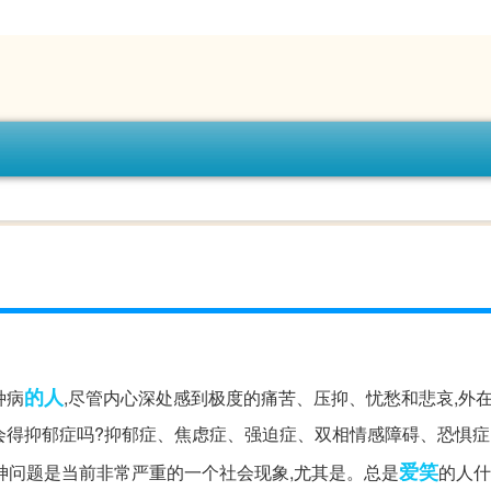
的人
种病
,尽管内心深处感到极度的痛苦、压抑、忧愁和悲哀,外
人会得抑郁症吗?抑郁症、焦虑症、强迫症、双相情感障碍、恐惧
爱笑
神问题是当前非常严重的一个社会现象,尤其是。总是
的人什