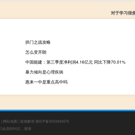
对于学习很
拱门之战攻略
怎么变开朗
中国能建：第三季度净利润4.16亿元 同比下降70.01%
暴力倾向是心理疾病
惠来一中是重点高中吗
章
|
网站地图
|
疑难解答
陕ICP备05039492号
，我们会及时纠正，谢谢