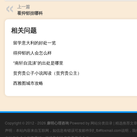
上一篇
看抑郁挂哪科
相关问题
留学意大利的好处一览
得抑郁的人会怎么样
“南轩自流涕”的出处是哪里
贫穷贵公子小说阅读（贫穷贵公主）
西雅图城市攻略
Copyright © 2012 - 2026
康明心理咨询
Powered by
网站分类目录
|
精选推荐文
声明：本站内容来自互联网，如信息有错误可发邮件到f_fb#foxmail.com说明