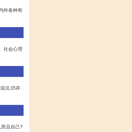
内外各种有
。社会心理
说法,仍存
人而且自己?