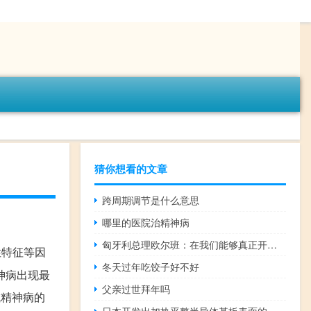
猜你想看的文章
跨周期调节是什么意思
哪里的医院治精神病
匈牙利总理欧尔班：在我们能够真正开始与乌克兰进行欧盟成员国谈判之前我们需要讨论非常困难的问题
性特征等因
冬天过年吃饺子好不好
神病出现最
父亲过世拜年吗
成精神病的
日本开发出加热平整半导体基板表面的方法