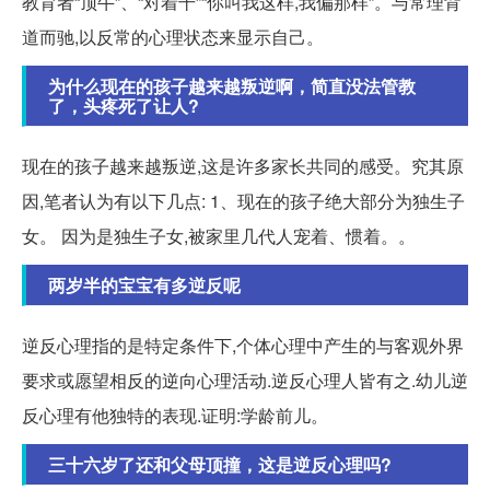
教育者“顶牛”、“对着干”“你叫我这样,我偏那样”。与常理背
道而驰,以反常的心理状态来显示自己。
为什么现在的孩子越来越叛逆啊，简直没法管教
了，头疼死了让人?
现在的孩子越来越叛逆,这是许多家长共同的感受。究其原
因,笔者认为有以下几点: 1、现在的孩子绝大部分为独生子
女。 因为是独生子女,被家里几代人宠着、惯着。。
两岁半的宝宝有多逆反呢
逆反心理指的是特定条件下,个体心理中产生的与客观外界
要求或愿望相反的逆向心理活动.逆反心理人皆有之.幼儿逆
反心理有他独特的表现.证明:学龄前儿。
三十六岁了还和父母顶撞，这是逆反心理吗?