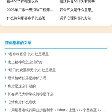
孩子的了抑郁怎么办
情绪外显的行为有哪些
2023年广东一级消防工程师报名时间是什么时候
四舍五入是什么意思_
什么诗句形容春节的热闹
调节心理抑郁的方法
猜你想看的文章
“卷帘吟塞雪”的出处是哪里
患上精神病怎么治疗好
“明日此欢重得无”的出处是哪里
经常情绪低落是抑郁了吗
焦虑是这么引起的
长春师范大学学校简称是什么
心情焦虑什么症状
一周期香港银行同业拆借利率（Hibor）上涨63.7个基点至3.72%一个月期香港银行同业拆借利率（Hibor）上涨34.5个基点至4.03%均为8月24日以来最高水平