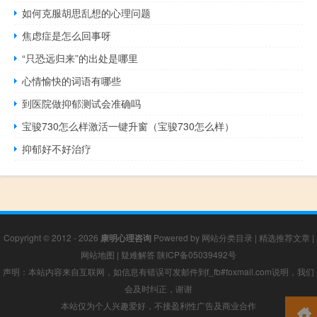
如何克服胡思乱想的心理问题
焦虑症是怎么回事呀
“只恐远归来”的出处是哪里
心情愉快的词语有哪些
到医院做抑郁测试会准确吗
宝骏730怎么样激活一键升窗（宝骏730怎么样）
抑郁好不好治疗
Copyright © 2012 - 2026
康明心理咨询
Powered by
网站分类目录
|
精选推荐文章
|
网站地图
|
疑难解答
陕ICP备05039492号
声明：本站内容来自互联网，如信息有错误可发邮件到f_fb#foxmail.com说明，我们
会及时纠正，谢谢
本站仅为个人兴趣爱好，不接盈利性广告及商业合作