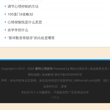
调节心理抑郁的方法
100道门4攻略32
心情很愉悦是什么意思
农学学些什么
“新诗数首骨犹存”的出处是哪里
Copyright © 2012 - 2026
康明心理咨询
Powered by
网站分类目录
|
精选推荐文章
|
网站地图
|
疑难解答
陕ICP备05039492号
声明：本站内容来自互联网，如信息有错误可发邮件到f_fb#foxmail.com说明，我们
会及时纠正，谢谢
本站仅为个人兴趣爱好，不接盈利性广告及商业合作
小男孩